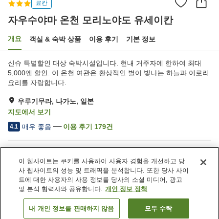
료칸
자우수야마 온천 모리노야도 유세이칸
개요
객실 & 숙박 상품
이용 후기
기본 정보
신슈 특별할인 대상 숙박시설입니다. 현내 거주자에 한하여 최대
5,000엔 할인. 이 온천 여관은 환상적인 별이 빛나는 하늘과 이로리
요리를 자랑합니다.
우루기무라, 나가노, 일본
지도에서 보기
매우 좋음
이용 후기
179
건
4.1
숙소 편의 시설/서비스
이 웹사이트는 쿠키를 사용하여 사용자 경험을 개선하고 당
주차장
스파 / 미용실
사 웹사이트의 성능 및 트래픽을 분석합니다. 또한 당사 사이
라운지
자동판매기
트에 대한 사용자의 사용 정보를 당사의 소셜 미디어, 광고
및 분석 협력사와 공유합니다.
개인 정보 정책
홈
일본
나가노
우루기무라
내 개인 정보를 판매하지 않음
모두 수락
객실 보기
자우수야마 온천 모리노야도 유세이칸