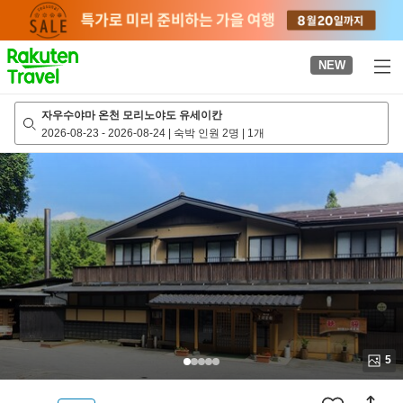
to
top
page
NEW
자우수야마 온천 모리노야도 유세이칸
2026-08-23
-
2026-08-24
|
숙박 인원 2명
|
1개
5