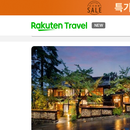
t
NEW
개요
객실 & 숙박 상품
이용 후기
편의 시설/서비스
o
p
P
a
g
e
_
s
e
a
r
c
h