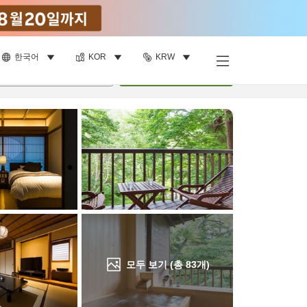
한국어
KOR
KRW
객실 보기
명
•
객실
1
개
검색
모두 보기 (총
83
개)