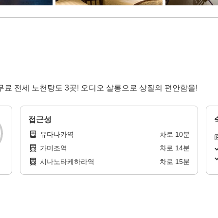
 무료 전세 노천탕도 3곳! 오디오 살롱으로 상질의 편안함을!
접근성
유다나카역
차로
10
분
가미조역
차로
14
분
시나노타케하라역
차로
15
분