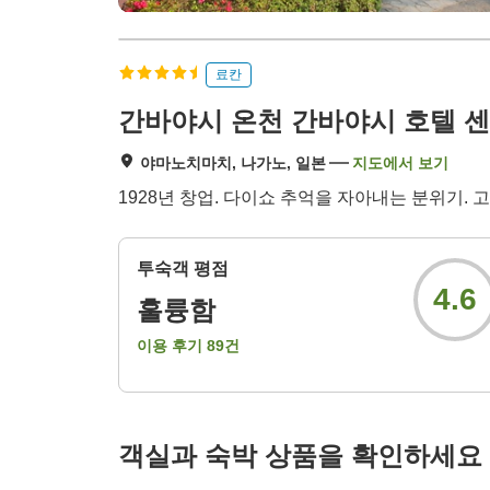
료칸
간바야시 온천 간바야시 호텔 
야마노치마치, 나가노, 일본
지도에서 보기
1928년 창업. 다이쇼 추억을 자아내는 분위기.
투숙객 평점
4.6
훌륭함
이용 후기
89
건
객실과 숙박 상품을 확인하세요