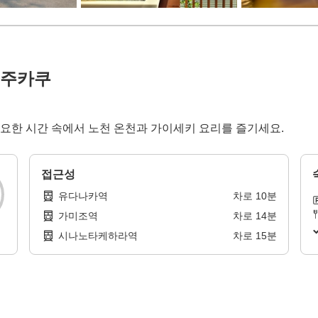
센주카쿠
 고요한 시간 속에서 노천 온천과 가이세키 요리를 즐기세요.
접근성
유다나카역
차로
10
분
가미조역
차로
14
분
시나노타케하라역
차로
15
분