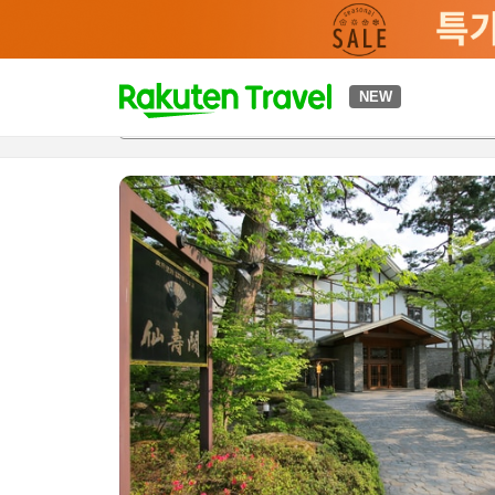
t
NEW
개요
객실 & 숙박 상품
이용 후기
하이라이트
편의 시설/
o
p
P
a
g
e
_
s
e
a
r
c
h