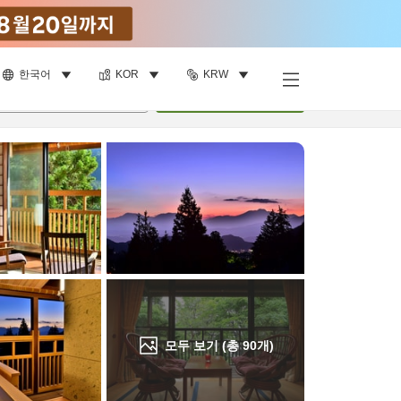
한국어
KOR
KRW
객실 보기
명
•
객실
1
개
검색
모두 보기 (총
90
개)