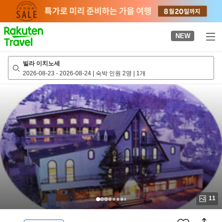
to
top
page
NEW
빌라 이치노세
2026-08-23
-
2026-08-24
|
숙박 인원 2명
|
1개
11