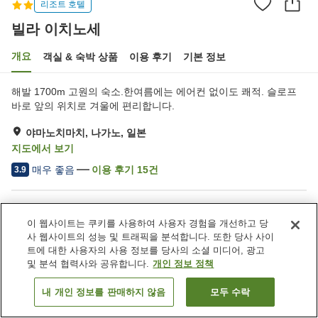
리조트 호텔
빌라 이치노세
개요
객실 & 숙박 상품
이용 후기
기본 정보
해발 1700m 고원의 숙소.한여름에는 에어컨 없이도 쾌적. 슬로프
바로 앞의 위치로 겨울에 편리합니다.
야마노치마치, 나가노, 일본
지도에서 보기
매우 좋음
이용 후기
15
건
3.9
숙소 편의 시설/서비스
이 웹사이트는 쿠키를 사용하여 사용자 경험을 개선하고 당
주차장
카페
사 웹사이트의 성능 및 트래픽을 분석합니다. 또한 당사 사이
자동판매기
상점
트에 대한 사용자의 사용 정보를 당사의 소셜 미디어, 광고
및 분석 협력사와 공유합니다.
개인 정보 정책
홈
일본
나가노
야마노치마치
빌라 이치노세
내 개인 정보를 판매하지 않음
모두 수락
객실 보기