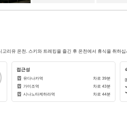
니고리유 온천. 스키와 트레킹을 즐긴 후 온천에서 휴식을 취하십
접근성
유다나카역
차로
39
분
가미조역
차로
43
분
시나노타케하라역
차로
44
분