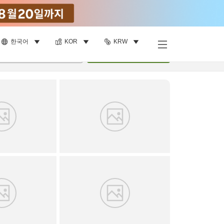
한국어
KOR
KRW
객실 보기
명
•
객실
1
개
검색