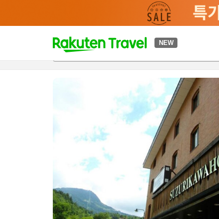
t
NEW
개요
객실 & 숙박 상품
이용 후기
편의 시설/서비스
o
p
P
a
g
e
_
s
e
a
r
c
h