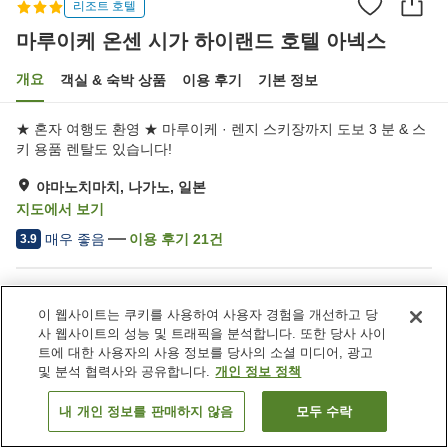
리조트 호텔
마루이케 온센 시가 하이랜드 호텔 아넥스
개요
객실 & 숙박 상품
이용 후기
기본 정보
★ 혼자 여행도 환영 ★ 마루이케 · 렌지 스키장까지 도보 3 분 & 스
키 용품 렌탈도 있습니다!
야마노치마치, 나가노, 일본
지도에서 보기
매우 좋음
이용 후기
21
건
3.9
숙소 편의 시설/서비스
이 웹사이트는 쿠키를 사용하여 사용자 경험을 개선하고 당
주차장
대욕장
사 웹사이트의 성능 및 트래픽을 분석합니다. 또한 당사 사이
대욕장 (온천)
세탁 (유료)
트에 대한 사용자의 사용 정보를 당사의 소셜 미디어, 광고
및 분석 협력사와 공유합니다.
개인 정보 정책
홈
일본
나가노
야마노치마치
내 개인 정보를 판매하지 않음
모두 수락
객실 보기
마루이케 온센 시가 하이랜드 호텔 아넥스