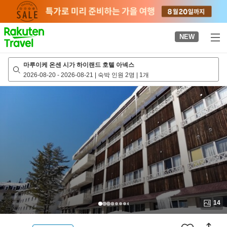
to
top
page
NEW
마루이케 온센 시가 하이랜드 호텔 아넥스
2026-08-20
-
2026-08-21
|
숙박 인원 2명
|
1개
14