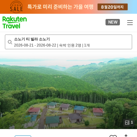
to
top
page
NEW
소노기 티 빌라 소노기
2026-08-21
-
2026-08-22
|
숙박 인원 2명
|
1개
1