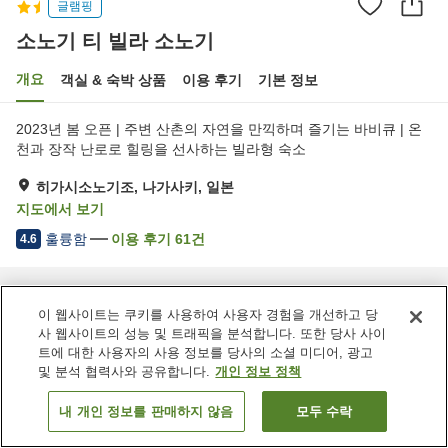
글램핑
소노기 티 빌라 소노기
개요
객실 & 숙박 상품
이용 후기
기본 정보
2023년 봄 오픈 | 주변 산촌의 자연을 만끽하며 즐기는 바비큐 | 온
천과 장작 난로로 힐링을 선사하는 빌라형 숙소
히가시소노기조, 나가사키, 일본
지도에서 보기
훌륭함
이용 후기
61
건
4.6
홈
일본
나가사키
히가시소노기조
소노기 티 빌라 소노기
이 웹사이트는 쿠키를 사용하여 사용자 경험을 개선하고 당
사 웹사이트의 성능 및 트래픽을 분석합니다. 또한 당사 사이
트에 대한 사용자의 사용 정보를 당사의 소셜 미디어, 광고
및 분석 협력사와 공유합니다.
개인 정보 정책
내 개인 정보를 판매하지 않음
모두 수락
객실 보기