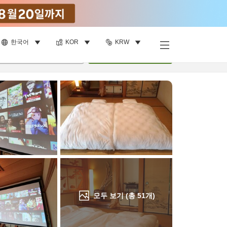
한국어
KOR
KRW
객실 보기
명
•
객실
1
개
검색
모두 보기 (총
51
개)