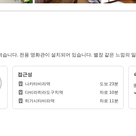
습니다. 전용 영화관이 설치되어 있습니다. 별장 같은 느낌의 일
접근성
나카타비라역
도보
23
분
다비라히라도구치역
차로
10
분
히가시타비라역
차로
11
분