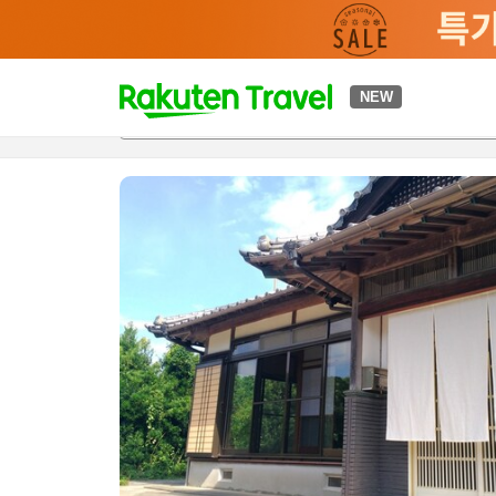
t
NEW
개요
객실 & 숙박 상품
이용 후기
편의 시설/서비스
o
p
P
a
g
e
_
s
e
a
r
c
h