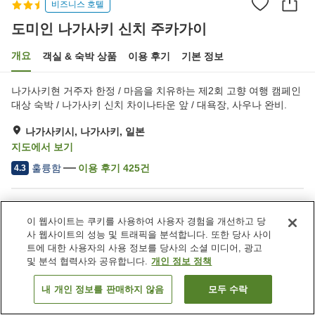
비즈니스 호텔
도미인 나가사키 신치 주카가이
개요
객실 & 숙박 상품
이용 후기
기본 정보
나가사키현 거주자 한정 / 마음을 치유하는 제2회 고향 여행 캠페인
대상 숙박 / 나가사키 신치 차이나타운 앞 / 대욕장, 사우나 완비.
나가사키시, 나가사키, 일본
지도에서 보기
훌륭함
이용 후기
425
건
4.3
숙소 편의 시설/서비스
이 웹사이트는 쿠키를 사용하여 사용자 경험을 개선하고 당
사우나
스파 / 미용실
사 웹사이트의 성능 및 트래픽을 분석합니다. 또한 당사 사이
자동판매기
세탁 (유료)
트에 대한 사용자의 사용 정보를 당사의 소셜 미디어, 광고
및 분석 협력사와 공유합니다.
개인 정보 정책
홈
일본
나가사키
나가사키시
내 개인 정보를 판매하지 않음
모두 수락
객실 보기
도미인 나가사키 신치 주카가이