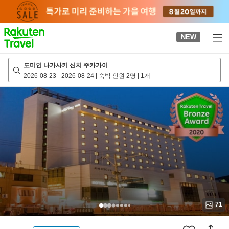
to
top
page
NEW
도미인 나가사키 신치 주카가이
2026-08-23
-
2026-08-24
|
숙박 인원 2명
|
1개
71