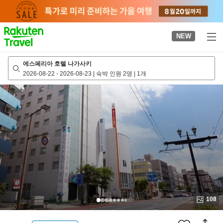
to
top
page
NEW
에스페리아 호텔 나가사키
2026-08-22
-
2026-08-23
|
숙박 인원 2명
|
1개
108