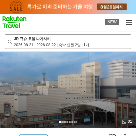
to
top
page
NEW
JR 규슈 호텔 나가사키
2026-08-21
-
2026-08-22
|
숙박 인원 2명
|
1개
31