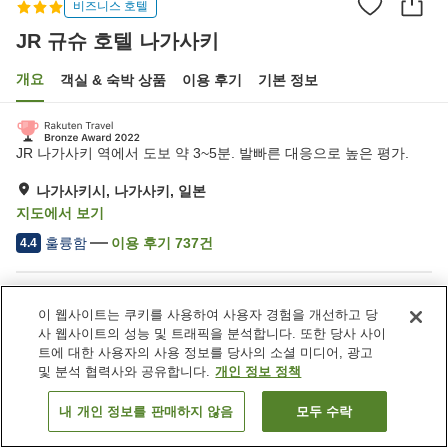
비즈니스 호텔
JR 규슈 호텔 나가사키
개요
객실 & 숙박 상품
이용 후기
기본 정보
JR 나가사키 역에서 도보 약 3~5분. 발빠른 대응으로 높은 평가.
나가사키시, 나가사키, 일본
지도에서 보기
훌륭함
이용 후기
737
건
4.4
숙소 편의 시설/서비스
이 웹사이트는 쿠키를 사용하여 사용자 경험을 개선하고 당
주차장
스파 / 미용실
사 웹사이트의 성능 및 트래픽을 분석합니다. 또한 당사 사이
자동판매기
세탁 (유료)
트에 대한 사용자의 사용 정보를 당사의 소셜 미디어, 광고
및 분석 협력사와 공유합니다.
개인 정보 정책
홈
일본
나가사키
나가사키시
JR 규슈 호텔 나가사키
내 개인 정보를 판매하지 않음
모두 수락
객실 보기