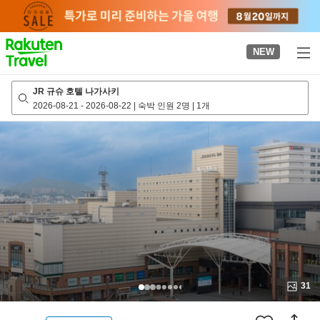
to
top
page
NEW
JR 규슈 호텔 나가사키
2026-08-21
-
2026-08-22
|
숙박 인원 2명
|
1개
31