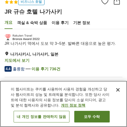
비즈니스 호텔
JR 규슈 호텔 나가사키
개요
객실 & 숙박 상품
이용 후기
기본 정보
JR 나가사키 역에서 도보 약 3~5분. 발빠른 대응으로 높은 평가.
나가사키시, 나가사키, 일본
지도에서 보기
훌륭함
이용 후기
736
건
4.4
숙소 편의 시설/서비스
이 웹사이트는 쿠키를 사용하여 사용자 경험을 개선하고 당
주차장
스파 / 미용실
사 웹사이트의 성능 및 트래픽을 분석합니다. 또한 당사 사이
자동판매기
세탁 (유료)
트에 대한 사용자의 사용 정보를 당사의 소셜 미디어, 광고
및 분석 협력사와 공유합니다.
개인 정보 정책
홈
일본
나가사키
나가사키시
JR 규슈 호텔 나가사키
내 개인 정보를 판매하지 않음
모두 수락
객실 보기