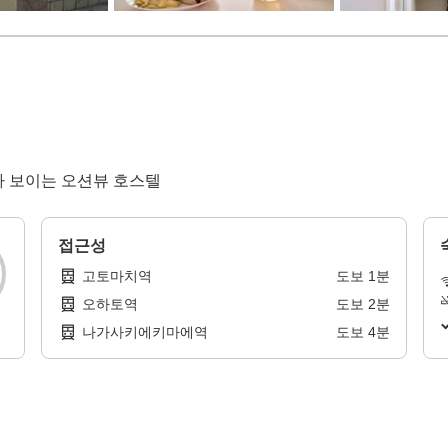
가 보이는 오션뷰 호스텔
접근성
고토마치역
도보
1
분
오하토역
도보
2
분
나가사키에키마에역
도보
4
분