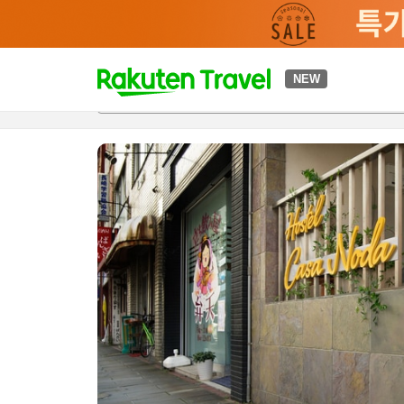
t
NEW
개요
객실 & 숙박 상품
이용 후기
하이라이트
편의 시설/
o
p
P
a
g
e
_
s
e
a
r
c
h