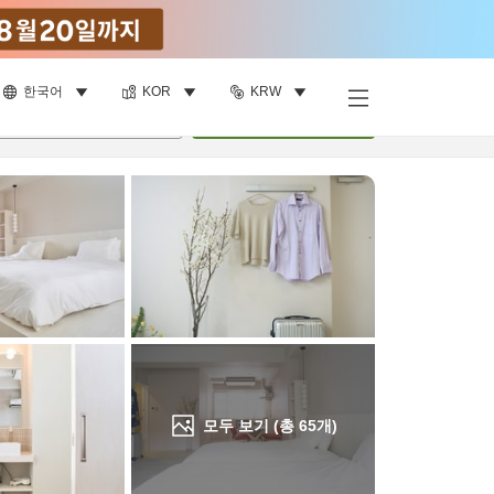
한국어
KOR
KRW
객실 보기
명
•
객실
1
개
검색
모두 보기 (총
65
개)