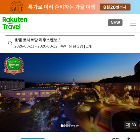
to
top
page
NEW
호텔 로테르담 하우스텐보스
2026-08-21
-
2026-08-22
|
숙박 인원 2명
|
1개
33