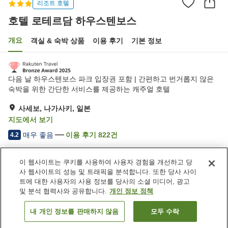
리조트 호텔
호텔 로테르담 하우스텐보스
개요
객실 & 숙박 상품
이용 후기
기본 정보
다음 날 하우스텐보스 파크 입장권 포함 | 간편하고 번거롭지 않은
숙박을 위한 간단한 서비스를 제공하는 캐주얼 호텔
사세보, 나가사키, 일본
지도에서 보기
매우 좋음
이용 후기
822
건
4.2
이 웹사이트는 쿠키를 사용하여 사용자 경험을 개선하고 당
숙소 편의 시설/서비스
사 웹사이트의 성능 및 트래픽을 분석합니다. 또한 당사 사이
Wi-Fi
레스토랑
트에 대한 사용자의 사용 정보를 당사의 소셜 미디어, 광고
완전 금연
지정된 흡연 공간
및 분석 협력사와 공유합니다.
개인 정보 정책
내 개인 정보를 판매하지 않음
모두 수락
객실 보기
홈
일본
나가사키
사세보
호텔 로테르담 하우스텐보스