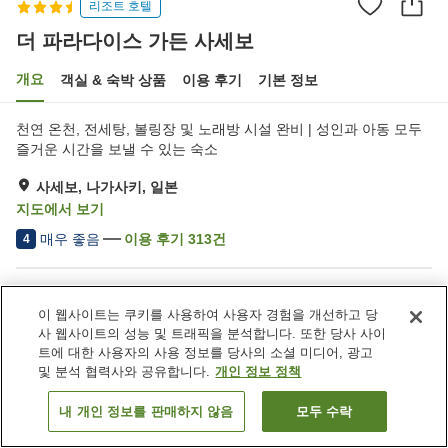
리조트 호텔
더 파라다이스 가든 사세보
개요
객실 & 숙박 상품
이용 후기
기본 정보
천연 온천, 전세탕, 볼링장 및 노래방 시설 완비 | 성인과 아동 모두
즐거운 시간을 보낼 수 있는 숙소
사세보, 나가사키, 일본
지도에서 보기
매우 좋음
이용 후기
313
건
4
숙소 편의 시설/서비스
이 웹사이트는 쿠키를 사용하여 사용자 경험을 개선하고 당
Wi-Fi
제트 욕조
사 웹사이트의 성능 및 트래픽을 분석합니다. 또한 당사 사이
사우나
피트니스 클럽 / 헬스장
트에 대한 사용자의 사용 정보를 당사의 소셜 미디어, 광고
및 분석 협력사와 공유합니다.
개인 정보 정책
홈
일본
나가사키
사세보
더 파라다이스 가든 사세보
내 개인 정보를 판매하지 않음
모두 수락
객실 보기