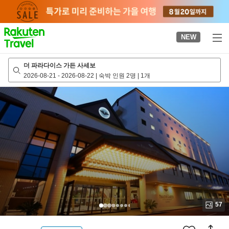
to
top
page
NEW
더 파라다이스 가든 사세보
2026-08-21
-
2026-08-22
|
숙박 인원 2명
|
1개
57