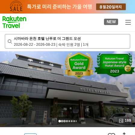
to
top
page
NEW
시마바라 온천 호텔 난푸로 더 그랜드 오션
2026-08-22
-
2026-08-23
|
숙박 인원 2명
|
1개
169