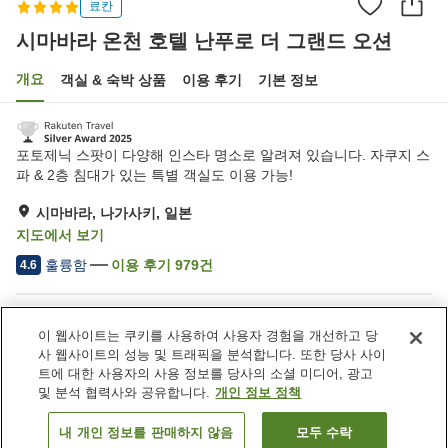
료칸
시마바라 온천 호텔 난푸로 더 그랜드 오션
개요
객실 & 숙박 상품
이용 후기
기본 정보
포토제닉 스팟이 다양해 인스타 명소로 알려져 있습니다. 자쿠지 스
파 & 2층 침대가 있는 특별 객실도 이용 가능!
시마바라, 나가사키, 일본
지도에서 보기
훌륭함
이용 후기
979
건
4.6
숙소 편의 시설/서비스
이 웹사이트는 쿠키를 사용하여 사용자 경험을 개선하고 당
주차장
제트 욕조
사 웹사이트의 성능 및 트래픽을 분석합니다. 또한 당사 사이
사우나
스파 / 미용실
트에 대한 사용자의 사용 정보를 당사의 소셜 미디어, 광고
및 분석 협력사와 공유합니다.
개인 정보 정책
홈
일본
나가사키
시마바라
내 개인 정보를 판매하지 않음
모두 수락
객실 보기
시마바라 온천 호텔 난푸로 더 그랜드 오션