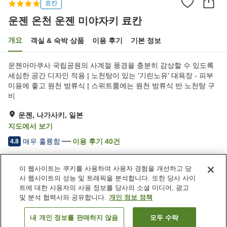
료칸
운젠 온천 운젠 미야자키 료칸
개요
객실 & 숙박 상품
이용 후기
기본 정보
운젠아마쿠사 국립공원의 사계절 풍경을 충분히 감상할 수 있도록
세심한 공간 디자인 적용 | 노천탕이 있는 '기린노유' 대욕장 - 피부
미용에 좋고 원천 방류식 | 스위트룸에는 원천 방류식 반 노천탕 구
비
운젠, 나가사키, 일본
지도에서 보기
매우 훌륭함
이용 후기
40
건
4.8
이 웹사이트는 쿠키를 사용하여 사용자 경험을 개선하고 당
숙소 편의 시설/서비스
사 웹사이트의 성능 및 트래픽을 분석합니다. 또한 당사 사이
Wi-Fi
사우나
트에 대한 사용자의 사용 정보를 당사의 소셜 미디어, 광고
레스토랑
라운지
및 분석 협력사와 공유합니다.
개인 정보 정책
내 개인 정보를 판매하지 않음
모두 수락
객실 보기
홈
일본
나가사키
운젠
운젠 온천 운젠 미야자키 료칸