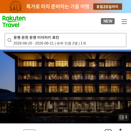
to
top
page
NEW
운젠 온천 운젠 미야자키 료칸
2026-08-20
-
2026-08-21
|
숙박 인원 2명
|
1개
1