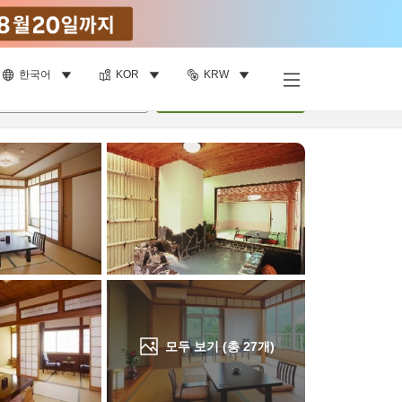
한국어
KOR
KRW
객실 보기
명
•
객실
1
개
검색
모두 보기 (총
27
개)