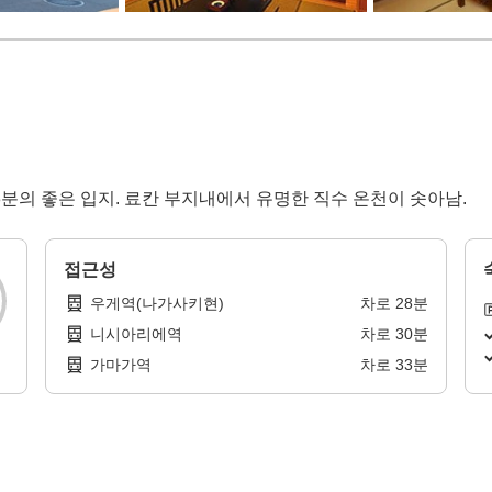
분의 좋은 입지. 료칸 부지내에서 유명한 직수 온천이 솟아남.
접근성
우게역(나가사키현)
차로
28
분
니시아리에역
차로
30
분
가마가역
차로
33
분