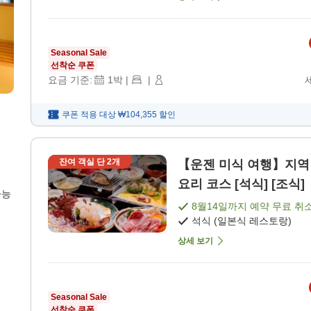
Seasonal Sale
선착순 쿠폰
요금 기준:
1
박
|
|
쿠폰 적용 대상
₩104,355
할인
잔여 객실 단
2
개
【운젠 미식 여행】지역
요리 코스 [석식] [조식]
가능
8월14일
까지 예약 무료 취
석식 (일본식 레스토랑)
상세 보기
Seasonal Sale
선착순 쿠폰