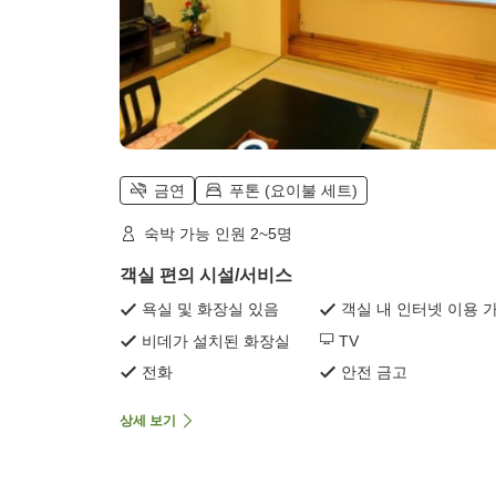
금연
푸톤 (요이불 세트)
숙박 가능 인원 2~5명
객실 편의 시설/서비스
욕실 및 화장실 있음
객실 내 인터넷 이용 
비데가 설치된 화장실
TV
전화
안전 금고
상세 보기