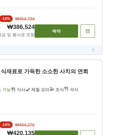
₩454,734
-
14
%
₩386,524
예약
세금 및 봉사료 포함
 식재료로 가득한 소소한 사치의 연회
소 가능
식사
제철 요리
조식
석식
₩494,276
-
14
%
₩420,135