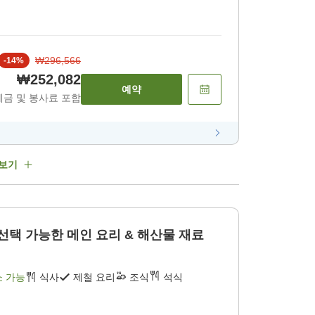
₩296,566
-
14
%
₩252,082
예약
세금 및 봉사료 포함
 보기
선택 가능한 메인 요리 & 해산물 재료
소 가능
식사
제철 요리
조식
석식