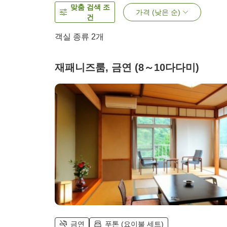
맞춤 검색 조
가격 (낮은 순)
건
객실 종류
2
개
재패니즈룸, 금연 (8～10다다미)
금연
푸톤 (요이불 세트)