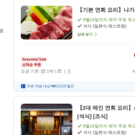
【기본 연회 요리】나가사
8월14일
까지 예약 무료 취
석식 (일본식 레스토랑)
 없
상세 보기
Seasonal Sale
선착순 쿠폰
요금 기준:
1
박
|
|
쿠폰 적용 대상
₩63,519
할인
【2대 메인 연회 요리】
[석식] [조식]
8월14일
까지 예약 무료 취
석식 (일본식 레스토랑)