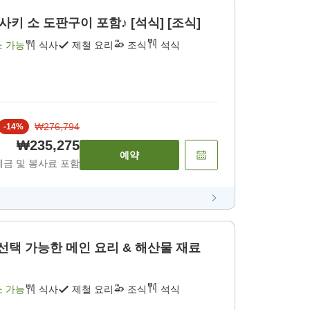
키 소 도판구이 포함♪ [석식] [조식]
소 가능
식사
제철 요리
조식
석식
₩276,794
-
14
%
₩235,275
예약
세금 및 봉사료 포함
선택 가능한 메인 요리 & 해산물 재료
소 가능
식사
제철 요리
조식
석식