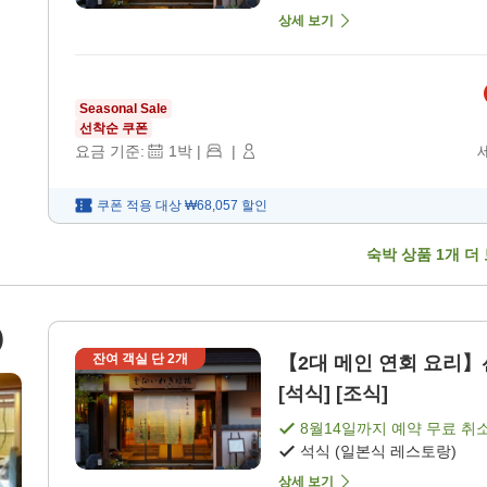
상세 보기
Seasonal Sale
선착순 쿠폰
요금 기준:
1
박
|
|
쿠폰 적용 대상
₩68,057
할인
숙박 상품
1
개 더
)
잔여 객실 단
2
개
【2대 메인 연회 요리】
[석식] [조식]
8월14일
까지 예약 무료 취
석식 (일본식 레스토랑)
상세 보기