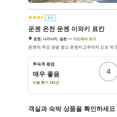
료칸
운젠 온천 운젠 이와키 료칸
운젠, 나가사키, 일본
지도에서 보기
운젠의 주요 관광 명소 운젠지고쿠까지 도보 약 3
투숙객 평점
4
매우 좋음
이용 후기
182
건
객실과 숙박 상품을 확인하세요