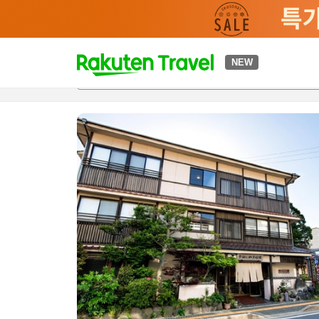
t
NEW
개요
객실 & 숙박 상품
이용 후기
하이라이트
편의 시설/
o
p
P
a
g
e
_
s
e
a
r
c
h