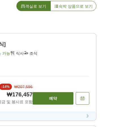
객실로 보기
숙박 상품으로 보기
식]
소 가능
식사
조식
₩207,596
-
14
%
₩176,457
예약
세금 및 봉사료 포함