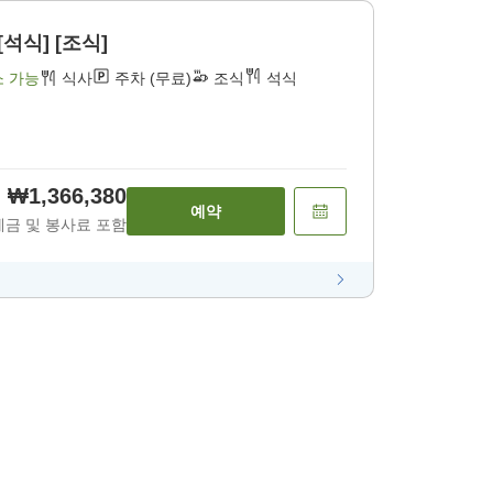
[석식] [조식]
소 가능
식사
주차 (무료)
조식
석식
₩1,366,380
예약
세금 및 봉사료 포함