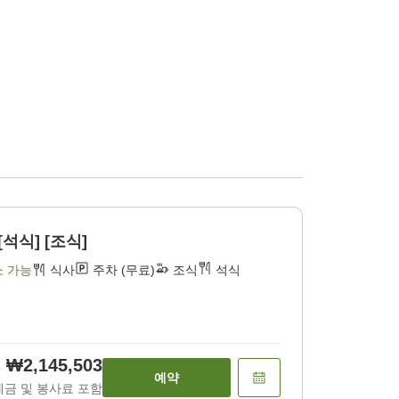
[석식] [조식]
소 가능
식사
주차 (무료)
조식
석식
₩2,145,503
예약
세금 및 봉사료 포함