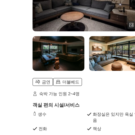
금연
더블베드
숙박 가능 인원 2~4명
객실 편의 시설/서비스
생수
화장실은 있지만 욕실
음
전화
책상