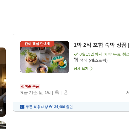
잔여 객실 단
3
개
1박 2식 포함 숙박 상품 
8월13일
까지 예약 무료 취
석식 (레스토랑)
상세 보기
선착순 쿠폰
요금 기준:
1
박
|
|
쿠폰 적용 대상
₩134,486
할인
4