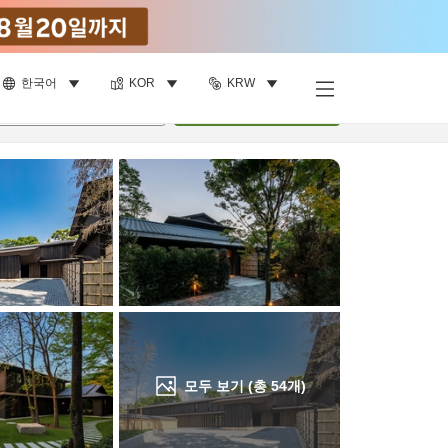
한국어
KOR
KRW
객실 보기
명
•
객실
1
개
검색
모두 보기 (총
54
개)