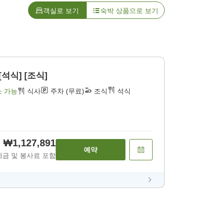
객실로 보기
숙박 상품으로 보기
[석식] [조식]
소 가능
식사
주차 (무료)
조식
석식
₩1,127,891
예약
세금 및 봉사료 포함