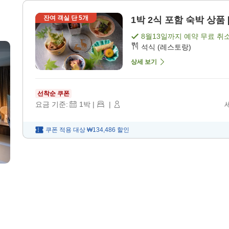
잔여 객실 단
5
개
1박 2식 포함 숙박 상품 
8월13일
까지 예약 무료 취
석식 (레스토랑)
상세 보기
선착순 쿠폰
요금 기준:
1
박
|
|
쿠폰 적용 대상
₩134,486
할인