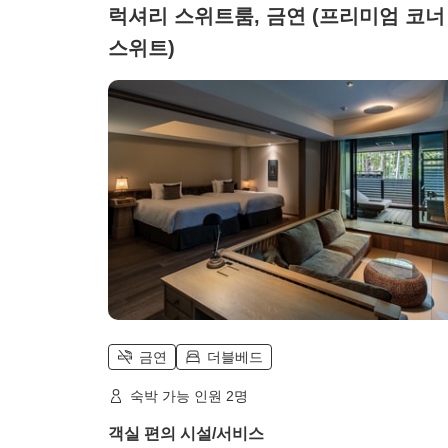
럭셔리 스위트룸, 금연 (프리미엄 코너
스위트)
금연
더블베드
숙박 가능 인원 2명
객실 편의 시설/서비스