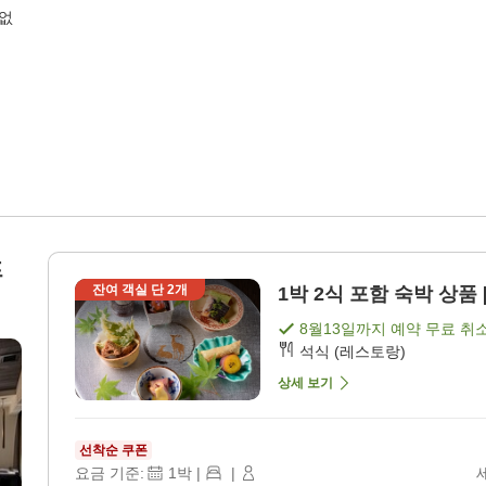
 없
프
잔여 객실 단
2
개
1박 2식 포함 숙박 상품 
8월13일
까지 예약 무료 취
석식 (레스토랑)
상세 보기
선착순 쿠폰
요금 기준:
1
박
|
|