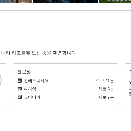
이 나라 리조트에 오신 것을 환영합니다.
접근성
긴테쓰나라역
도보
21
분
나라역
차로
6
분
교바테역
차로
7
분