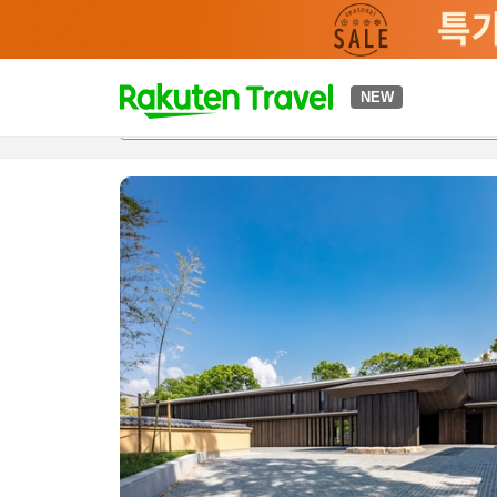
t
NEW
개요
객실 & 숙박 상품
이용 후기
하이라이트
편의 시설/
o
p
P
a
g
e
_
s
e
a
r
c
h