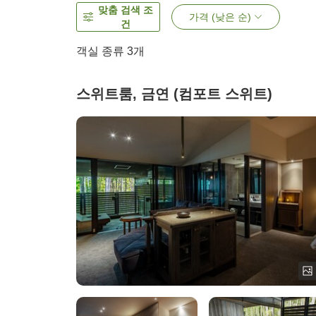
맞춤 검색 조
가격 (낮은 순)
건
객실 종류
3
개
스위트룸, 금연 (컴포트 스위트)