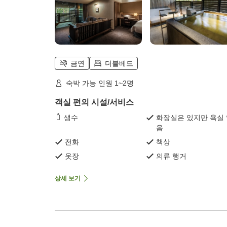
금연
더블베드
숙박 가능 인원 1~2명
객실 편의 시설/서비스
생수
화장실은 있지만 욕실
음
전화
책상
옷장
의류 행거
상세 보기