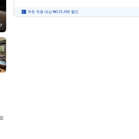
쿠폰 적용 대상
₩134,486
할인
7
 없