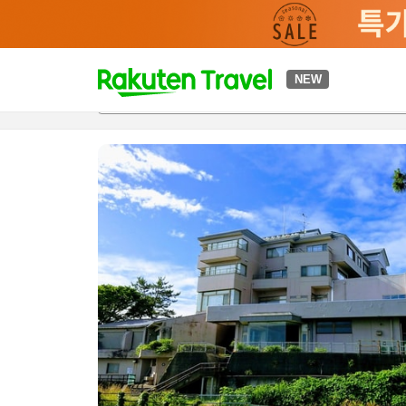
t
NEW
개요
객실 & 숙박 상품
이용 후기
하이라이트
편의 시설/
o
p
P
a
g
e
_
s
e
a
r
c
h