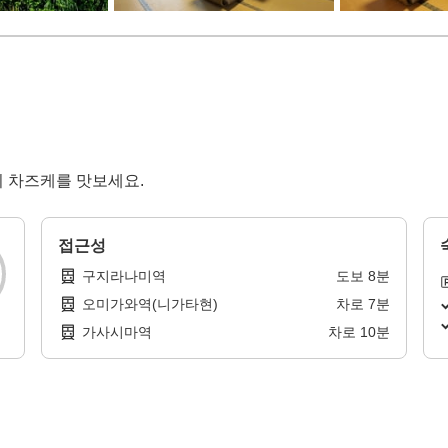
미 차즈케를 맛보세요.
접근성
구지라나미역
도보
8
분
오미가와역(니가타현)
차로
7
분
가사시마역
차로
10
분