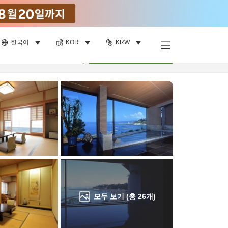
한국어
KOR
KRW
객실 보기
명
•
객실
1
개
검색
모두 보기 (총
26
개)