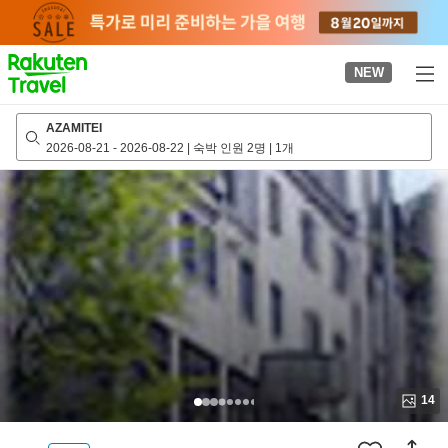
to
top
page
NEW
AZAMITEI
2026-08-21
-
2026-08-22
|
숙박 인원 2명
|
1개
14