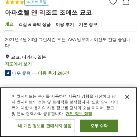
리조트 호텔
아파호텔 앤 리조트 조에쓰 묘코
개요
객실 & 숙박 상품
이용 후기
기본 정보
2021년 4월 23일 그린시즌 오픈! APA 일루미네이션도 진행 중입니
다!
묘코, 니가타, 일본
지도에서 보기
매우 좋음
이용 후기
206
건
4
숙소 편의 시설/서비스
이 웹사이트는 쿠키를 사용하여 사용자 경험을 개선하고 당
주차장
사우나
사 웹사이트의 성능 및 트래픽을 분석합니다. 또한 당사 사이
수영장
레스토랑
트에 대한 사용자의 사용 정보를 당사의 소셜 미디어, 광고
및 분석 협력사와 공유합니다.
개인 정보 정책
홈
일본
니가타
묘코
아파호텔 앤 리조트 조에쓰 묘코
내 개인 정보를 판매하지 않음
모두 수락
객실 보기