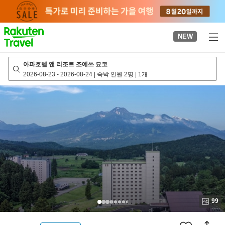
to
top
page
NEW
아파호텔 앤 리조트 조에쓰 묘코
2026-08-23
-
2026-08-24
|
숙박 인원 2명
|
1개
99