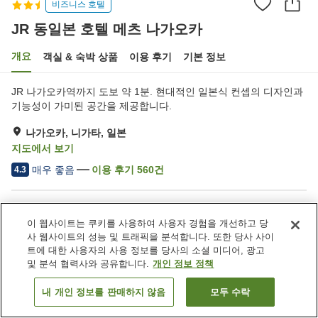
비즈니스 호텔
JR 동일본 호텔 메츠 나가오카
개요
객실 & 숙박 상품
이용 후기
기본 정보
JR 나가오카역까지 도보 약 1분. 현대적인 일본식 컨셉의 디자인과
기능성이 가미된 공간을 제공합니다.
나가오카, 니가타, 일본
지도에서 보기
매우 좋음
이용 후기
560
건
4.3
숙소 편의 시설/서비스
이 웹사이트는 쿠키를 사용하여 사용자 경험을 개선하고 당
Wi-Fi
주차장
사 웹사이트의 성능 및 트래픽을 분석합니다. 또한 당사 사이
자동판매기
세탁 (유료)
트에 대한 사용자의 사용 정보를 당사의 소셜 미디어, 광고
및 분석 협력사와 공유합니다.
개인 정보 정책
홈
일본
니가타
나가오카
JR 동일본 호텔 메츠 나가오카
내 개인 정보를 판매하지 않음
모두 수락
객실 보기