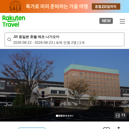
to
top
page
NEW
JR 동일본 호텔 메츠 나가오카
2026-08-22
-
2026-08-23
|
숙박 인원 2명
|
1개
73