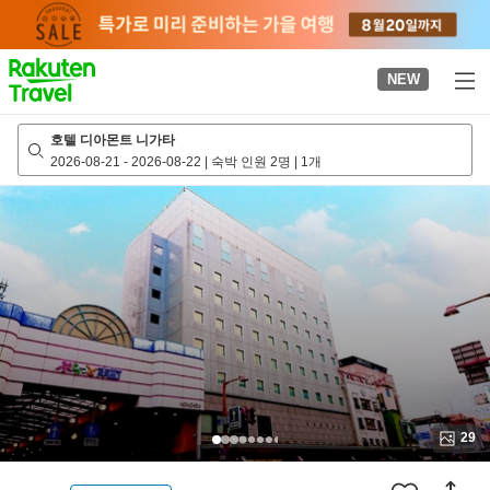
to
top
page
NEW
호텔 디아몬트 니가타
2026-08-21
-
2026-08-22
|
숙박 인원 2명
|
1개
29