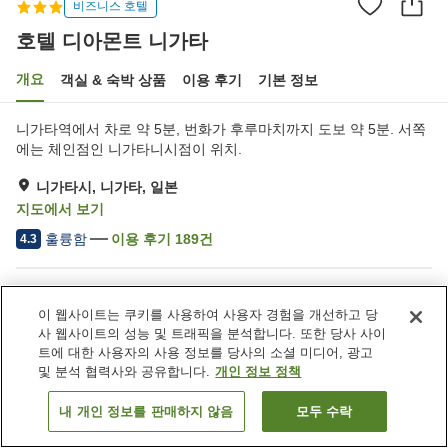
비즈니스 호텔
호텔 디아몬트 니가타
개요
객실 & 숙박 상품
이용 후기
기본 정보
니가타역에서 차로 약 5분, 번화가 후루마치까지 도보 약 5분. 서쪽
에는 체인점인 니가타니시점이 위치.
니가타시, 니가타, 일본
지도에서 보기
훌륭함
이용 후기
189
건
4.3
숙소 편의 시설/서비스
이 웹사이트는 쿠키를 사용하여 사용자 경험을 개선하고 당
주차장
스파 / 미용실
사 웹사이트의 성능 및 트래픽을 분석합니다. 또한 당사 사이
자동판매기
회의실
트에 대한 사용자의 사용 정보를 당사의 소셜 미디어, 광고
및 분석 협력사와 공유합니다.
개인 정보 정책
홈
일본
니가타
니가타시
호텔 디아몬트 니가타
내 개인 정보를 판매하지 않음
모두 수락
객실 보기