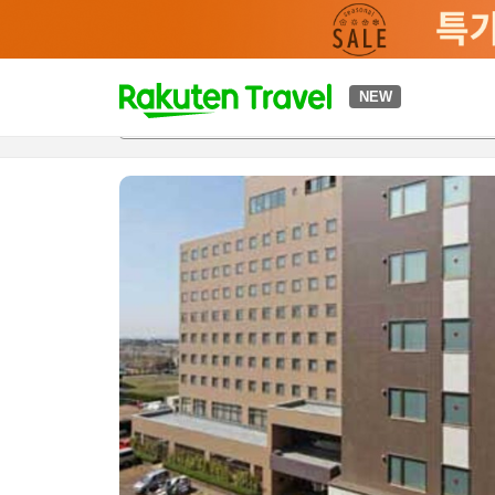
t
NEW
개요
객실 & 숙박 상품
이용 후기
편의 시설/서비스
o
p
P
a
g
e
_
s
e
a
r
c
h