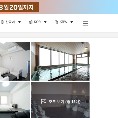
한국어
KOR
KRW
객실 보기
명
•
객실
1
개
검색
모두 보기 (총
15
개)