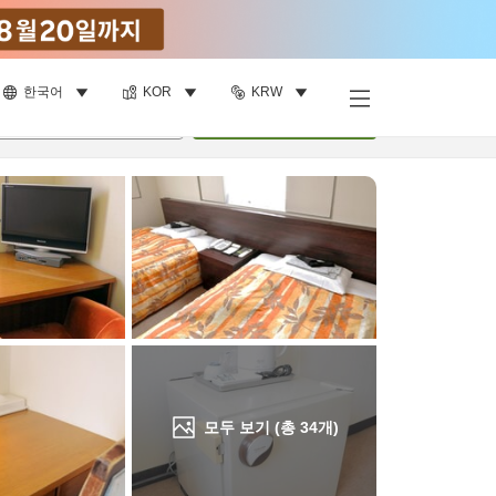
한국어
KOR
KRW
객실 보기
명
•
객실
1
개
검색
모두 보기 (총
34
개)