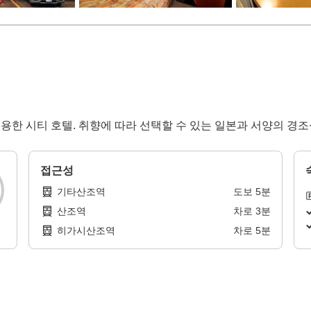
의 조용한 시티 호텔. 취향에 따라 선택할 수 있는 일본과 서양의 경
접근성
기타산조역
도보
5
분
산조역
차로
3
분
히가시산조역
차로
5
분