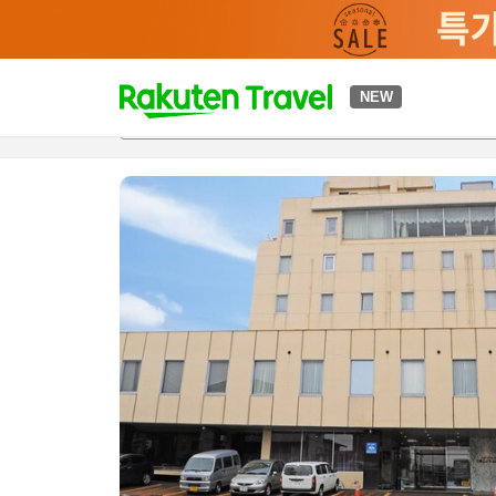
t
NEW
개요
객실 & 숙박 상품
이용 후기
편의 시설/서비스
o
p
P
a
g
e
_
s
e
a
r
c
h