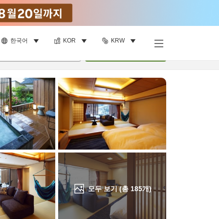
한국어
KOR
KRW
객실 보기
명
•
객실
1
개
검색
모두 보기 (총
185
개)