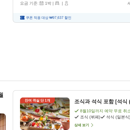
요금 기준:
1
박
|
|
쿠폰 적용 대상
₩97,637
할인
월
잔여 객실 단
1
개
조식과 석식 포함 [석식 (
8월10일
까지 예약 무료 취
조식 (뷔페)
석식 (일본식
상세 보기