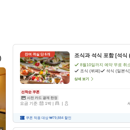
잔여 객실 단
6
개
조식과 석식 포함 [석식 (
)
8월10일
까지 예약 무료 취
조식 (뷔페)
석식 (일본식
상세 보기
선착순 쿠폰
사전 카드 결제 한정
요금 기준:
1
박
|
|
쿠폰 적용 대상
₩79,884
할인