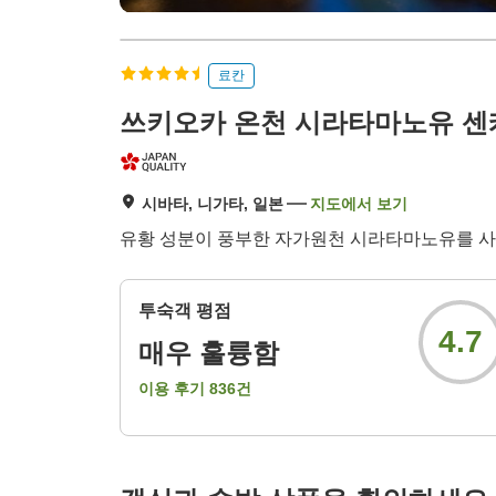
료칸
쓰키오카 온천 시라타마노유 센
시바타, 니가타, 일본
지도에서 보기
유황 성분이 풍부한 자가원천 시라타마노유를 사
투숙객 평점
4.7
매우 훌륭함
이용 후기
836
건