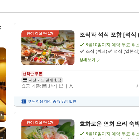
C
잔여 객실 단
1
개
조식과 석식 포함 [석식 (
8월10일
까지 예약 무료 취
조식 (뷔페)
석식 (일본식
상세 보기
선착순 쿠폰
사전 카드 결제 한정
요금 기준:
1
박
|
|
쿠폰 적용 대상
₩79,884
할인
3
잔여 객실 단
1
개
호화로운 연회 요리 숙박 상
8월10일
까지 예약 무료 취