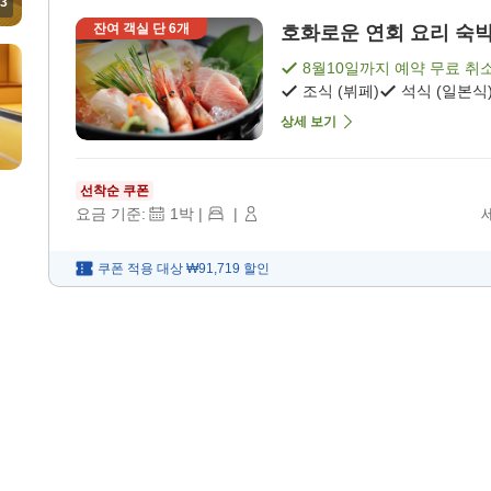
3
잔여 객실 단
6
개
호화로운 연회 요리 숙박 상
8월10일
까지 예약 무료 취
조식 (뷔페)
석식 (일본식
상세 보기
선착순 쿠폰
요금 기준:
1
박
|
|
쿠폰 적용 대상
₩91,719
할인