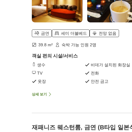
금연
세미 더블베드
전망 없음
39.8 m²
숙박 가능 인원 2명
객실 편의 시설/서비스
생수
비데가 설치된 화장실
TV
전화
옷장
안전 금고
상세 보기
재패니즈 웨스턴룸, 금연 (B타입 일본