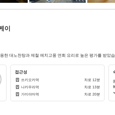
케이
용한 대노천탕과 제철 에치고풍 연회 요리로 높은 평가를 받았습
접근성
쓰키오카역
차로
12
분
나카우라역
차로
13
분
가미야마역
차로
20
분