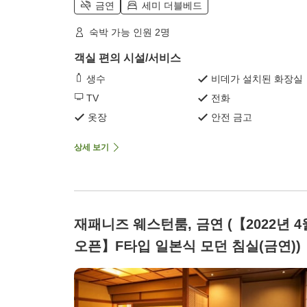
금연
세미 더블베드
숙박 가능 인원 2명
객실 편의 시설/서비스
생수
비데가 설치된 화장실
TV
전화
옷장
안전 금고
상세 보기
재패니즈 웨스턴룸, 금연 (【2022년 4
오픈】F타입 일본식 모던 침실(금연))