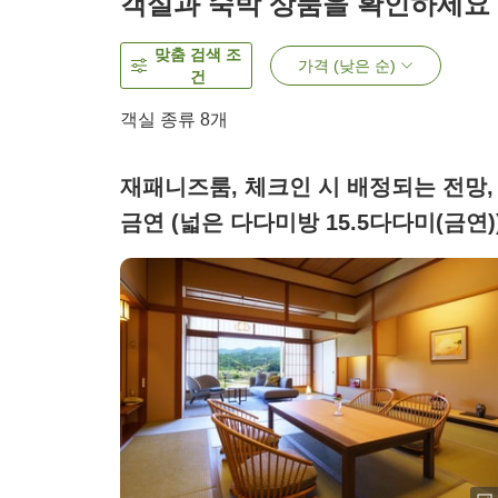
객실과 숙박 상품을 확인하세요
맞춤 검색 조
가격 (낮은 순)
건
객실 종류
8
개
재패니즈룸, 체크인 시 배정되는 전망,
금연 (넓은 다다미방 15.5다다미(금연)