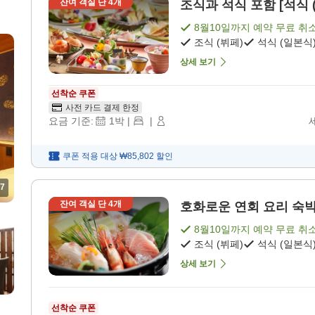
잔여 객실 단
4
개
조식과 석식 포함 [석식 (
8월10일
까지 예약 무료 취
조식 (뷔페)
석식 (일본식
상세 보기
선착순 쿠폰
사전 카드 결제 한정
요금 기준:
1
박
|
|
쿠폰 적용 대상
₩85,802
할인
7
잔여 객실 단
4
개
호화로운 연회 요리 숙박 상
8월10일
까지 예약 무료 취
조식 (뷔페)
석식 (일본식
상세 보기
선착순 쿠폰