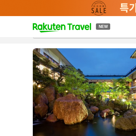
t
NEW
개요
객실 & 숙박 상품
이용 후기
편의 시설/서비스
o
p
P
a
g
e
_
s
e
a
r
c
h