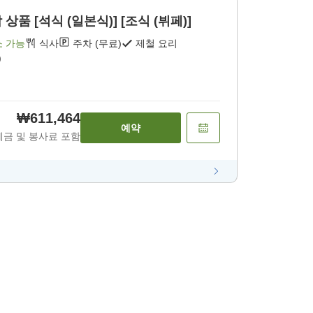
품 [석식 (일본식)] [조식 (뷔페)]
소 가능
식사
주차 (무료)
제철 요리
)
₩611,464
예약
세금 및 봉사료 포함