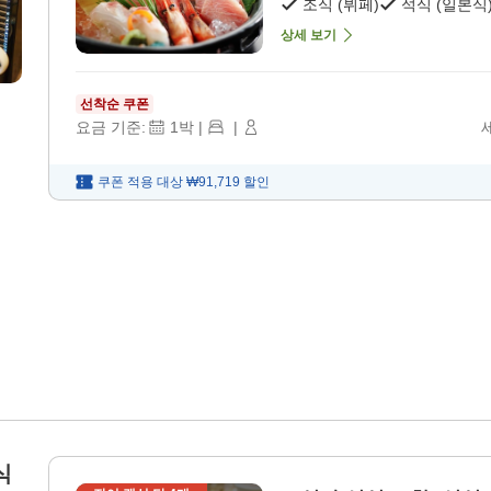
조식 (뷔페)
석식 (일본식
상세 보기
선착순 쿠폰
요금 기준:
1
박
|
|
쿠폰 적용 대상
₩91,719
할인
식