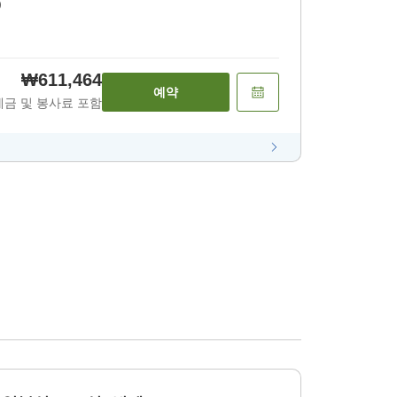
)
₩611,464
예약
세금 및 봉사료 포함