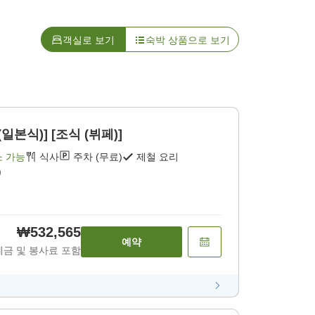
객실로 보기
숙박 상품으로 보기
일본식)] [조식 (뷔페)]
소 가능
식사
주차 (무료)
제철 요리
)
₩532,565
예약
세금 및 봉사료 포함