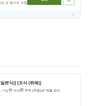
세금 및 봉사료 포함
일본식)] [조식 (뷔페)]
소 가능
식사
주차 (무료)
제철 요리
)