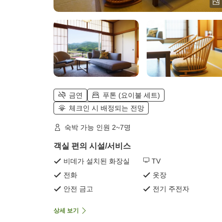
금연
푸톤 (요이불 세트)
체크인 시 배정되는 전망
숙박 가능 인원 2~7명
객실 편의 시설/서비스
비데가 설치된 화장실
TV
전화
옷장
안전 금고
전기 주전자
상세 보기