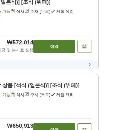
일본식)] [조식 (뷔페)]
소 가능
식사
주차 (무료)
제철 요리
)
₩572,014
예약
세금 및 봉사료 포함
품 [석식 (일본식)] [조식 (뷔페)]
소 가능
식사
주차 (무료)
제철 요리
)
₩650,913
예약