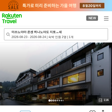
to
top
page
NEW
마쓰노야마 온센 히나노야도 지토ㅗ세
2026-08-23
-
2026-08-24
|
숙박 인원 2명
|
1개
116