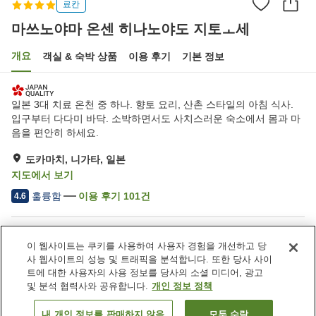
료칸
마쓰노야마 온센 히나노야도 지토ㅗ세
개요
객실 & 숙박 상품
이용 후기
기본 정보
일본 3대 치료 온천 중 하나. 향토 요리, 산촌 스타일의 아침 식사.
입구부터 다다미 바닥. 소박하면서도 사치스러운 숙소에서 몸과 마
음을 편안히 하세요.
도카마치, 니가타, 일본
지도에서 보기
훌륭함
이용 후기
101
건
4.6
숙소 편의 시설/서비스
이 웹사이트는 쿠키를 사용하여 사용자 경험을 개선하고 당
주차장
레스토랑
사 웹사이트의 성능 및 트래픽을 분석합니다. 또한 당사 사이
라운지
자동판매기
트에 대한 사용자의 사용 정보를 당사의 소셜 미디어, 광고
및 분석 협력사와 공유합니다.
개인 정보 정책
홈
일본
니가타
도카마치
내 개인 정보를 판매하지 않음
모두 수락