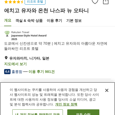
리조트 호텔
에치고 유자와 온천 나스파 뉴 오타니
개요
객실 & 숙박 상품
이용 후기
기본 정보
도쿄에서 신칸센으로 약 70분 | 에치고 유자와의 아름다운 자연에
둘러싸인 리조트 호텔
유자와마치, 니가타, 일본
지도에서 보기
훌륭함
이용 후기
981
건
4.4
숙소 편의 시설/서비스
이 웹사이트는 쿠키를 사용하여 사용자 경험을 개선하고 당
주차장
제트 욕조
사 웹사이트의 성능 및 트래픽을 분석합니다. 또한 당사 사이
사우나
피트니스 클럽 / 헬스장
트에 대한 사용자의 사용 정보를 당사의 소셜 미디어, 광고
및 분석 협력사와 공유합니다.
개인 정보 정책
홈
일본
니가타
유자와마치
내 개인 정보를 판매하지 않음
모두 수락