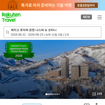
to
top
page
NEW
에치고 유자와 온천 나스파 뉴 오타니
2026-08-22
-
2026-08-23
|
숙박 인원 2명
|
1개
234