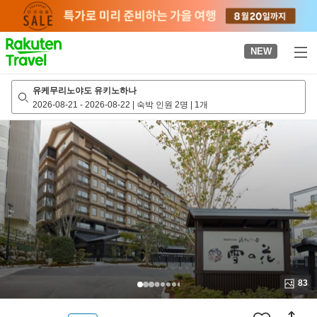
to
top
page
NEW
유케무리노야도 유키노하나
2026-08-21
-
2026-08-22
|
숙박 인원 2명
|
1개
83