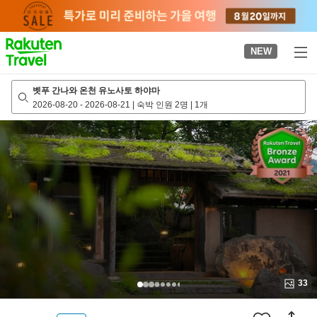
to
top
page
NEW
벳푸 간나와 온천 유노사토 하야마
2026-08-20
-
2026-08-21
|
숙박 인원 2명
|
1개
33