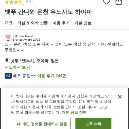
료칸
벳푸 간나와 온천 유노사토 하야마
개요
객실 & 숙박 상품
이용 후기
기본 정보
실내 온천 객실 또는 샤워 시설이 있는 객실 중 선택 가능, 전세탕도
무료입니다.
벳푸 / 벳부시, 오이타, 일본
지도에서 보기
매우 좋음
이용 후기
244
건
4.2
숙소 편의 시설/서비스
이 웹사이트는 쿠키를 사용하여 사용자 경험을 개선하고 당
주차장
스파 / 미용실
사 웹사이트의 성능 및 트래픽을 분석합니다. 또한 당사 사이
레스토랑
자동판매기
트에 대한 사용자의 사용 정보를 당사의 소셜 미디어, 광고
및 분석 협력사와 공유합니다.
개인 정보 정책
홈
일본
오이타
벳푸 / 벳부시
내 개인 정보를 판매하지 않음
모두 수락
객실 보기
벳푸 간나와 온천 유노사토 하야마