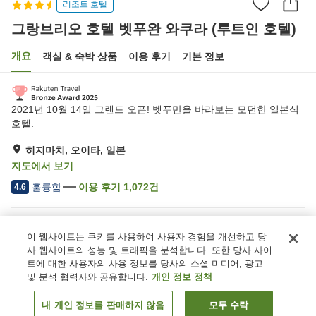
리조트 호텔
그랑브리오 호텔 벳푸완 와쿠라 (루트인 호텔)
개요
객실 & 숙박 상품
이용 후기
기본 정보
2021년 10월 14일 그랜드 오픈! 벳푸만을 바라보는 모던한 일본식
호텔.
히지마치, 오이타, 일본
지도에서 보기
훌륭함
이용 후기
1,072
건
4.6
숙소 편의 시설/서비스
이 웹사이트는 쿠키를 사용하여 사용자 경험을 개선하고 당
주차장
사우나
사 웹사이트의 성능 및 트래픽을 분석합니다. 또한 당사 사이
스파 / 미용실
레스토랑
트에 대한 사용자의 사용 정보를 당사의 소셜 미디어, 광고
및 분석 협력사와 공유합니다.
개인 정보 정책
홈
일본
오이타
히지마치
내 개인 정보를 판매하지 않음
모두 수락
객실 보기
그랑브리오 호텔 벳푸완 와쿠라 (루트인 호텔)