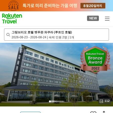
to
top
page
NEW
그랑브리오 호텔 벳푸완 와쿠라 (루트인 호텔)
2026-08-23
-
2026-08-24
|
숙박 인원 2명
|
1개
112