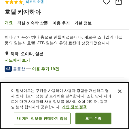
리조트 호텔
호텔 카자하야
개요
객실 & 숙박 상품
이용 후기
기본 정보
히타 삼나무와 히타 흙으로 만들어졌습니다. 새로운 스타일의 다실
풍의 일본식 호텔. JTB 일본의 유명 료칸에 선정되었습니다.
히타, 오이타, 일본
지도에서 보기
훌륭함
이용 후기
19
건
4.6
숙소 편의 시설/서비스
이 웹사이트는 쿠키를 사용하여 사용자 경험을 개선하고 당
주차장
제트 욕조
사 웹사이트의 성능 및 트래픽을 분석합니다. 또한 당사 사이
스파 / 미용실
레스토랑
트에 대한 사용자의 사용 정보를 당사의 소셜 미디어, 광고
및 분석 협력사와 공유합니다.
개인 정보 정책
홈
일본
오이타
히타
호텔 카자하야
내 개인 정보를 판매하지 않음
모두 수락
객실 보기