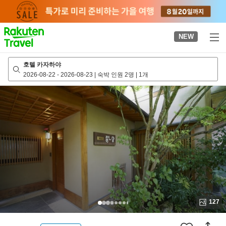
to
top
page
NEW
호텔 카자하야
2026-08-22
-
2026-08-23
|
숙박 인원 2명
|
1개
127