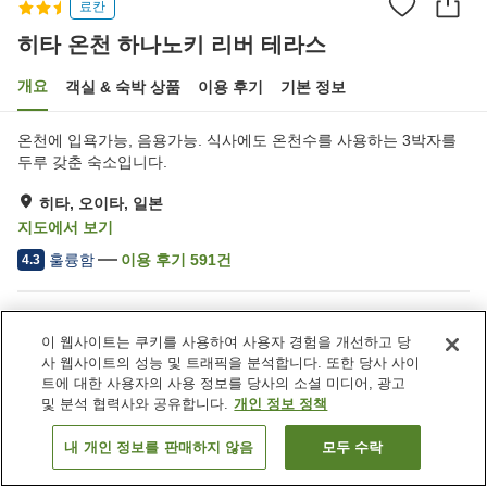
료칸
히타 온천 하나노키 리버 테라스
개요
객실 & 숙박 상품
이용 후기
기본 정보
온천에 입욕가능, 음용가능. 식사에도 온천수를 사용하는 3박자를
두루 갖춘 숙소입니다.
히타, 오이타, 일본
지도에서 보기
훌륭함
이용 후기
591
건
4.3
숙소 편의 시설/서비스
이 웹사이트는 쿠키를 사용하여 사용자 경험을 개선하고 당
주차장
사우나
사 웹사이트의 성능 및 트래픽을 분석합니다. 또한 당사 사이
레스토랑
자동판매기
트에 대한 사용자의 사용 정보를 당사의 소셜 미디어, 광고
및 분석 협력사와 공유합니다.
개인 정보 정책
홈
일본
오이타
히타
히타 온천 하나노키 리버 테라스
내 개인 정보를 판매하지 않음
모두 수락
객실 보기