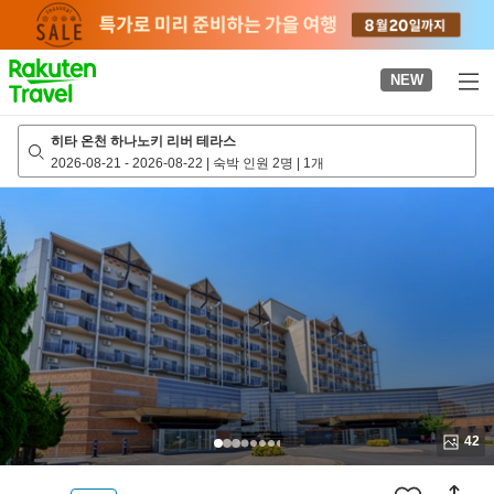
to
top
page
NEW
히타 온천 하나노키 리버 테라스
2026-08-21
-
2026-08-22
|
숙박 인원 2명
|
1개
42