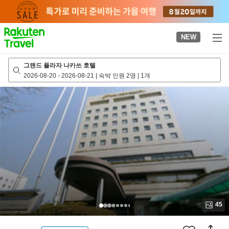
to
top
page
NEW
그랜드 플라자 나카쓰 호텔
2026-08-20
-
2026-08-21
|
숙박 인원 2명
|
1개
45