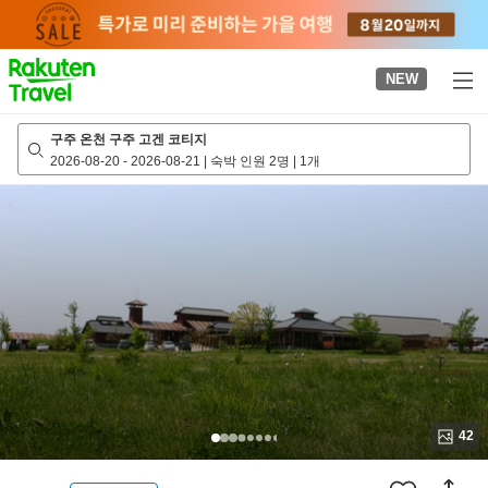
to
top
page
NEW
구주 온천 구주 고겐 코티지
2026-08-20
-
2026-08-21
|
숙박 인원 2명
|
1개
42