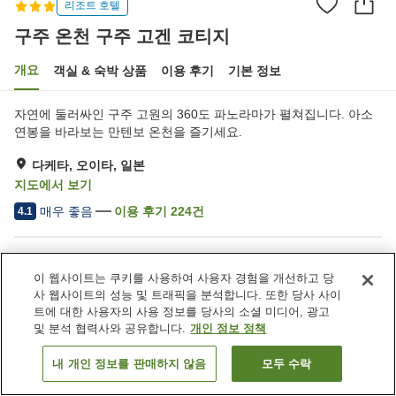
리조트 호텔
구주 온천 구주 고겐 코티지
개요
객실 & 숙박 상품
이용 후기
기본 정보
자연에 둘러싸인 구주 고원의 360도 파노라마가 펼쳐집니다. 아소
연봉을 바라보는 만텐보 온천을 즐기세요.
다케타, 오이타, 일본
지도에서 보기
매우 좋음
이용 후기
224
건
4.1
숙소 편의 시설/서비스
이 웹사이트는 쿠키를 사용하여 사용자 경험을 개선하고 당
주차장
사우나
사 웹사이트의 성능 및 트래픽을 분석합니다. 또한 당사 사이
스파 / 미용실
레스토랑
트에 대한 사용자의 사용 정보를 당사의 소셜 미디어, 광고
및 분석 협력사와 공유합니다.
개인 정보 정책
홈
일본
오이타
다케타
구주 온천 구주 고겐 코티지
내 개인 정보를 판매하지 않음
모두 수락
객실 보기