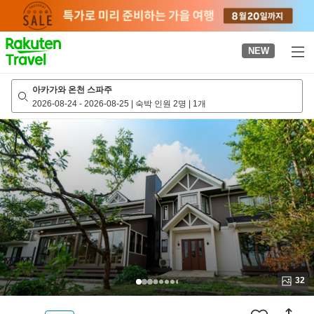
to
top
page
NEW
아카가와 온천 스파주
2026-08-24
-
2026-08-25
|
숙박 인원 2명
|
1개
32