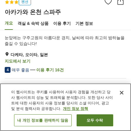
펜션
아카가와 온천 스파주
개요
객실 & 숙박 상품
이용 후기
기본 정보
눈앞에는 구주고원의 아름다운 경치, 날씨에 따라 최고의 밤하늘을
즐길 수 있습니다!
다케타, 오이타, 일본
지도에서 보기
매우 좋음
이용 후기
16
건
4
숙소 편의 시설/서비스
이 웹사이트는 쿠키를 사용하여 사용자 경험을 개선하고 당
주차장
자동판매기
사 웹사이트의 성능 및 트래픽을 분석합니다. 또한 당사 사이
연회장
노천탕 (온천)
트에 대한 사용자의 사용 정보를 당사의 소셜 미디어, 광고
및 분석 협력사와 공유합니다.
개인 정보 정책
홈
일본
오이타
다케타
아카가와 온천 스파주
내 개인 정보를 판매하지 않음
모두 수락
객실 보기