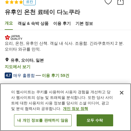
료칸
유후인 온천 료테이 다노쿠라
개요
객실 & 숙박 상품
이용 후기
기본 정보
요리, 온천, 유후인 산책. 객실 내 식사. 조용함. 긴라쿠호까지 2 분.
오이타 와규를 만끽.
유후, 오이타, 일본
지도에서 보기
매우 훌륭함
이용 후기
59
건
4.7
숙소 편의 시설/서비스
이 웹사이트는 쿠키를 사용하여 사용자 경험을 개선하고 당
사 웹사이트의 성능 및 트래픽을 분석합니다. 또한 당사 사이
주차장
노천탕 (온천)
트에 대한 사용자의 사용 정보를 당사의 소셜 미디어, 광고
대욕장
대욕장 (온천)
및 분석 협력사와 공유합니다.
개인 정보 정책
내 개인 정보를 판매하지 않음
모두 수락
객실 보기
홈
일본
오이타
유후
유후인 온천 료테이 다노쿠라