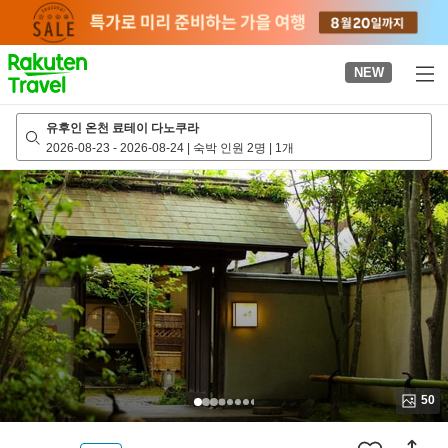
to
top
page
NEW
유후인 온천 료테이 다노쿠라
2026-08-23
-
2026-08-24
|
숙박 인원 2명
|
1개
50