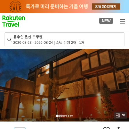
to
top
page
NEW
유후인 온센 모쿠렌
2026-08-23
-
2026-08-24
|
숙박 인원 2명
|
1개
78