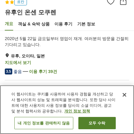
료칸
유후인 온센 모쿠렌
개요
객실 & 숙박 상품
이용 후기
기본 정보
2020년 5월 22일 금요일부터 영업이 재개. 여러분의 방문을 간절히
기다리고 있습니다.
유후, 오이타, 일본
지도에서 보기
좋음
이용 후기
39
건
3.5
숙소 편의 시설/서비스
이 웹사이트는 쿠키를 사용하여 사용자 경험을 개선하고 당
주차장
자동판매기
사 웹사이트의 성능 및 트래픽을 분석합니다. 또한 당사 사이
노천탕 (온천)
대욕장 (온천)
트에 대한 사용자의 사용 정보를 당사의 소셜 미디어, 광고
및 분석 협력사와 공유합니다.
개인 정보 정책
홈
일본
오이타
유후
유후인 온센 모쿠렌
내 개인 정보를 판매하지 않음
모두 수락
객실 보기