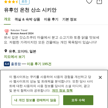
료칸
유후인 온천 산소 시키안
개요
객실 & 숙박 상품
이용 후기
기본 정보
유서 깊은 갓쇼즈쿠리 마을에서 분고 소고기와 토종 닭을 맛보세
요. 저렴한 가격이지만 모든 건물에는 개인 목욕탕이 있습니다!
유후, 오이타, 일본
지도에서 보기
훌륭함
이용 후기
195
건
4.4
이 웹사이트는 쿠키를 사용하여 사용자 경험을 개선하고 당
숙소 편의 시설/서비스
사 웹사이트의 성능 및 트래픽을 분석합니다. 또한 당사 사이
주차장
자동판매기
트에 대한 사용자의 사용 정보를 당사의 소셜 미디어, 광고
노천탕 (온천)
대욕장 (온천)
및 분석 협력사와 공유합니다.
개인 정보 정책
내 개인 정보를 판매하지 않음
모두 수락
객실 보기
홈
일본
오이타
유후
유후인 온천 산소 시키안