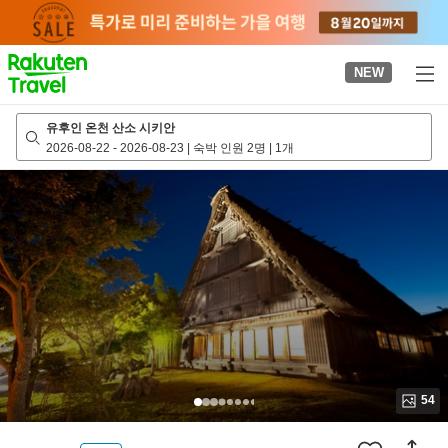
to
top
page
NEW
유후인 온천 산소 시키안
2026-08-22
-
2026-08-23
|
숙박 인원 2명
|
1개
54