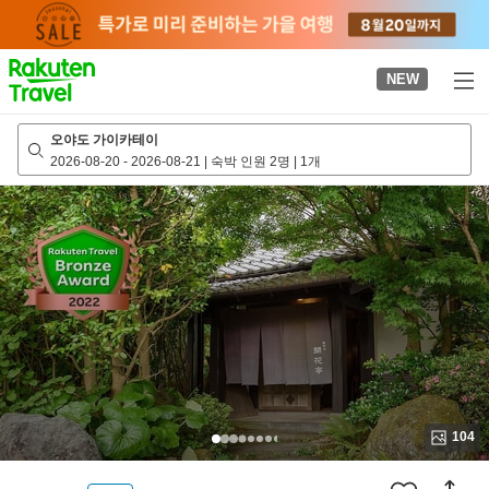
to
top
page
NEW
오야도 가이카테이
2026-08-20
-
2026-08-21
|
숙박 인원 2명
|
1개
104