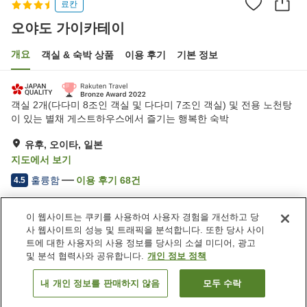
료칸
오야도 가이카테이
개요
객실 & 숙박 상품
이용 후기
기본 정보
객실 2개(다다미 8조인 객실 및 다다미 7조인 객실) 및 전용 노천탕
이 있는 별채 게스트하우스에서 즐기는 행복한 숙박
유후, 오이타, 일본
지도에서 보기
훌륭함
이용 후기
68
건
4.5
이 웹사이트는 쿠키를 사용하여 사용자 경험을 개선하고 당
숙소 편의 시설/서비스
사 웹사이트의 성능 및 트래픽을 분석합니다. 또한 당사 사이
주차장
노천탕 (온천)
트에 대한 사용자의 사용 정보를 당사의 소셜 미디어, 광고
대욕장 (온천)
택배
및 분석 협력사와 공유합니다.
개인 정보 정책
내 개인 정보를 판매하지 않음
모두 수락
객실 보기
홈
일본
오이타
유후
오야도 가이카테이