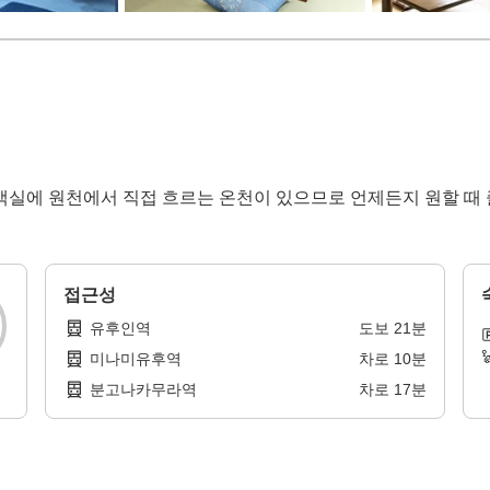
객실에 원천에서 직접 흐르는 온천이 있으므로 언제든지 원할 때 즐
접근성
유후인역
도보
21
분
미나미유후역
차로
10
분
분고나카무라역
차로
17
분