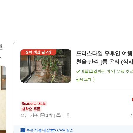
천
잔여 객실 단
2
개
프리스타일 유후인 여행
형
천을 만끽 [룸 온리 (식사
8월12일
까지 예약 무료 취
상세 보기
Seasonal Sale
선착순 쿠폰
요금 기준:
1
박
|
|
쿠폰 적용 대상
₩53,624
할인