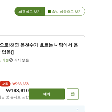
객실로 보기
숙박 상품으로 보기
으로!천연 온천수가 흐르는 내탕에서 온
 없음)]
소 가능
식사 없음
₩233,658
-
14
%
₩198,610
예약
세금 및 봉사료 포함