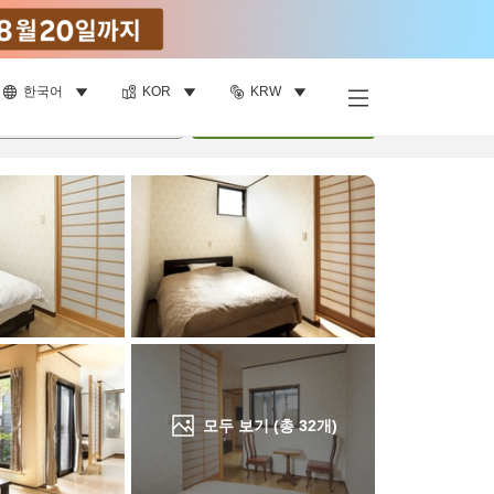
한국어
KOR
KRW
객실 보기
명
•
객실
1
개
검색
모두 보기 (총
32
개)