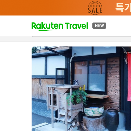
t
NEW
개요
객실 & 숙박 상품
이용 후기
하이라이트
편의 시설/
o
p
P
a
g
e
_
s
e
a
r
c
h