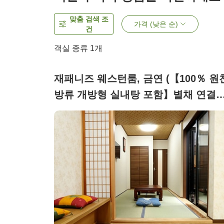
맞춤 검색 조
가격 (낮은 순)
건
객실 종류 1개
재패니즈 웨스턴룸, 금연 (【100％ 원
방류 개방형 실내탕 포함】별채 연결
(3명))