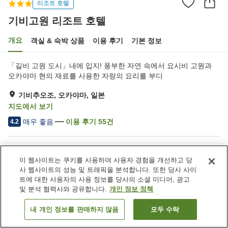
리조트 호텔
기비고원 리조트 호텔
개요
객실 & 숙박 상품
이용 후기
기본 정보
「길비 고원 도시」내에 입지! 풍부한 자연 속에서 요시비 고원과
오카야마 현의 재료를 사용한 자랑의 요리를 부디
기비추오조, 오카야마, 일본
지도에서 보기
매우 좋음
이용 후기
55
건
4.2
숙소 편의 시설/서비스
이 웹사이트는 쿠키를 사용하여 사용자 경험을 개선하고 당
주차장
레스토랑
사 웹사이트의 성능 및 트래픽을 분석합니다. 또한 당사 사이
자동판매기
회의실
트에 대한 사용자의 사용 정보를 당사의 소셜 미디어, 광고
및 분석 협력사와 공유합니다.
개인 정보 정책
홈
일본
오카야마
기비추오조
기비고원 리조트 호텔
내 개인 정보를 판매하지 않음
모두 수락
객실 보기