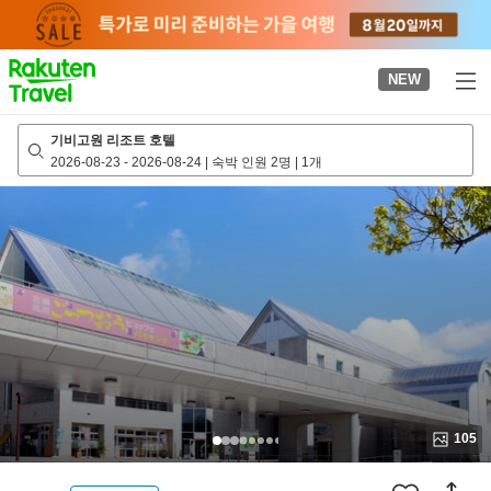
to
top
page
NEW
기비고원 리조트 호텔
2026-08-23
-
2026-08-24
|
숙박 인원 2명
|
1개
105