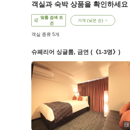
객실과 숙박 상품을 확인하세요
맞춤 검색 조
가격 (낮은 순)
건
객실 종류
5
개
슈페리어 싱글룸, 금연 (《1-3명》)