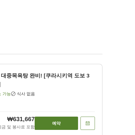
대중목욕탕 완비! [쿠라시키역 도보 3
]
소 가능
식사 없음
₩631,667
예약
세금 및 봉사료 포함