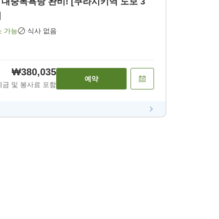
대중목욕탕 완비! [쿠라시키역 도보 3
]
소 가능
식사 없음
₩380,035
예약
세금 및 봉사료 포함