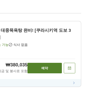
대중목욕탕 완비! [쿠라시키역 도보 3
]
소 가능
식사 없음
₩380,035
예약
세금 및 봉사료 포함