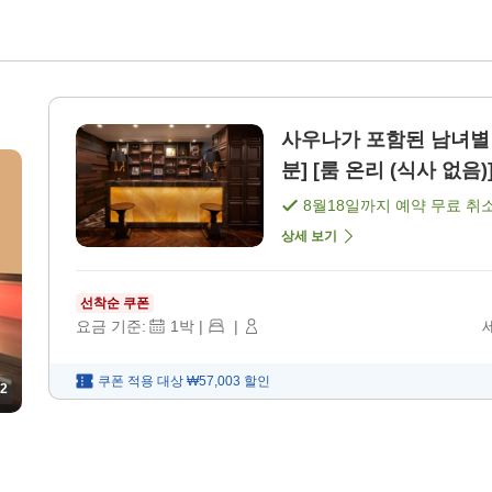
사우나가 포함된 남녀별 
분] [룸 온리 (식사 없음)
8월18일
까지 예약 무료 취
상세 보기
선착순 쿠폰
요금 기준:
1
박
|
|
쿠폰 적용 대상
₩57,003
할인
2