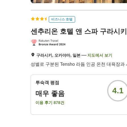
비즈니스 호텔
센추리온 호텔 앤 스파 구라시키
구라시키, 오카야마, 일본
지도에서 보기
성별로 구분된 Tensho 라듐 인공 온천 대욕장
투숙객 평점
4.1
매우 좋음
이용 후기
878
건