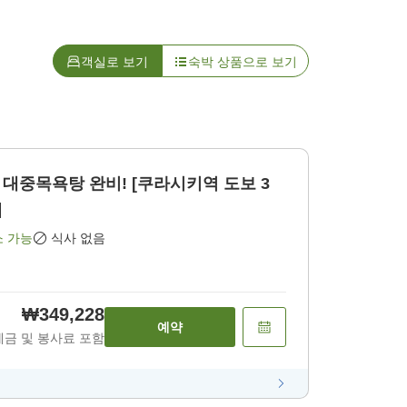
객실로 보기
숙박 상품으로 보기
대중목욕탕 완비! [쿠라시키역 도보 3
]
소 가능
식사 없음
₩349,228
예약
세금 및 봉사료 포함