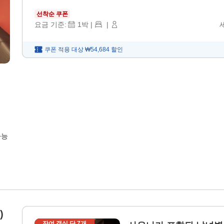
선착순 쿠폰
요금 기준:
1
박
|
|
쿠폰 적용 대상
₩54,684
할인
가능
)
잔여 객실 단
7
개