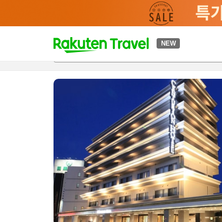
t
NEW
개요
객실 & 숙박 상품
이용 후기
편의 시설/서비스
o
p
P
a
g
e
_
s
e
a
r
c
h