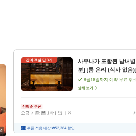
잔여 객실 단
3
개
사우나가 포함된 남녀별 
분] [룸 온리 (식사 없음)
8월18일
까지 예약 무료 취
상세 보기
선착순 쿠폰
요금 기준:
1
박
|
|
쿠폰 적용 대상
₩52,384
할인
2