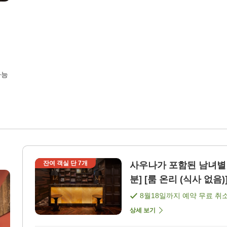
가능
잔여 객실 단
7
개
사우나가 포함된 남녀별 
분] [룸 온리 (식사 없음)
8월18일
까지 예약 무료 취
상세 보기