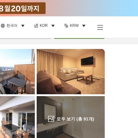
한국어
KOR
KRW
객실 보기
명
•
객실
1
개
검색
모두 보기 (총
91
개)