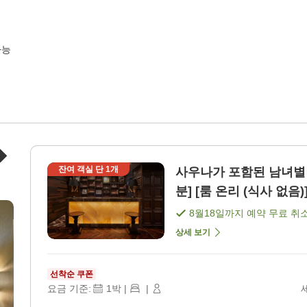
가능
◆
잔여 객실 단
1
개
사우나가 포함된 남녀별 
분] [룸 온리 (식사 없음)
8월18일
까지 예약 무료 취
상세 보기
선착순 쿠폰
요금 기준:
1
박
|
|