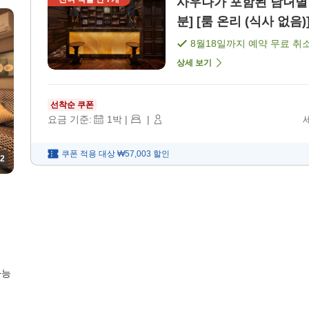
사우나가 포함된 남녀별 
분] [룸 온리 (식사 없음)
8월18일
까지 예약 무료 취
상세 보기
선착순 쿠폰
요금 기준:
1
박
|
|
쿠폰 적용 대상
₩57,003
할인
2
가능