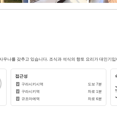
과 사우나를 갖추고 있습니다. 조식과 석식의 향토 요리가 대인기입
접근성
구라시키시역
도보
7
분
구라시키역
차로
1
분
규조마에역
차로
6
분