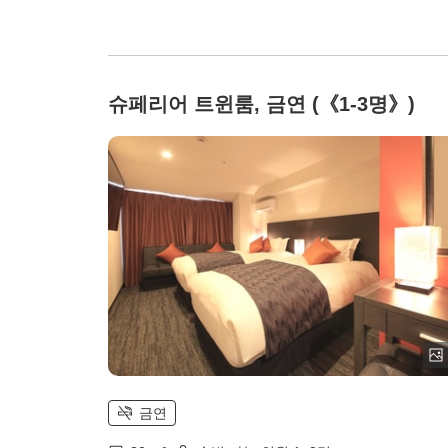
슈페리어 트윈룸, 금연 (《1-3명》)
금연