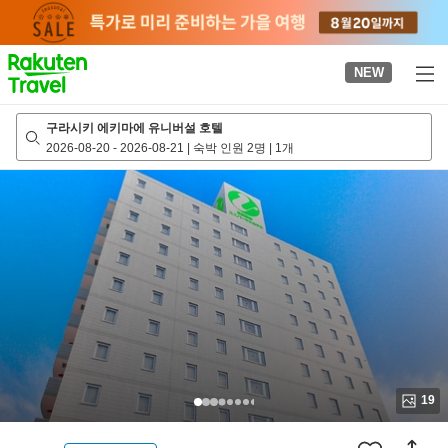
to
top
page
NEW
구라시키 에키마에 유니버설 호텔
2026-08-20
-
2026-08-21
|
숙박 인원 2명
|
1개
19