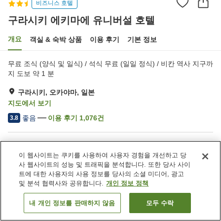
비즈니스 호텔
구라시키 에키마에 유니버설 호텔
개요
객실 & 숙박 상품
이용 후기
기본 정보
무료 조식 (양식 및 일식) / 석식 무료 (일일 정식) / 비칸 역사 지구까
지 도보 약 1 분
구라시키, 오카야마, 일본
지도에서 보기
좋음
이용 후기
1,076
건
3.8
숙소 편의 시설/서비스
이 웹사이트는 쿠키를 사용하여 사용자 경험을 개선하고 당
주차장
사우나
사 웹사이트의 성능 및 트래픽을 분석합니다. 또한 당사 사이
레스토랑
자동판매기
트에 대한 사용자의 사용 정보를 당사의 소셜 미디어, 광고
및 분석 협력사와 공유합니다.
개인 정보 정책
홈
일본
오카야마
구라시키
내 개인 정보를 판매하지 않음
모두 수락
객실 보기
구라시키 에키마에 유니버설 호텔