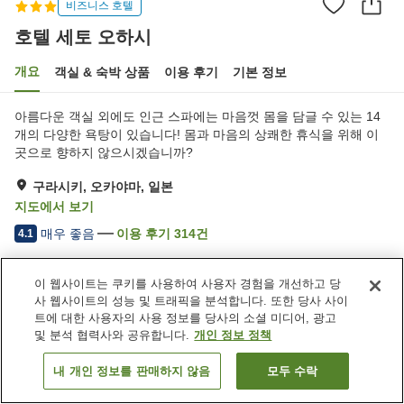
비즈니스 호텔
호텔 세토 오하시
개요
객실 & 숙박 상품
이용 후기
기본 정보
아름다운 객실 외에도 인근 스파에는 마음껏 몸을 담글 수 있는 14
개의 다양한 욕탕이 있습니다! 몸과 마음의 상쾌한 휴식을 위해 이
곳으로 향하지 않으시겠습니까?
구라시키, 오카야마, 일본
지도에서 보기
매우 좋음
이용 후기
314
건
4.1
이 웹사이트는 쿠키를 사용하여 사용자 경험을 개선하고 당
숙소 편의 시설/서비스
사 웹사이트의 성능 및 트래픽을 분석합니다. 또한 당사 사이
주차장
제트 욕조
트에 대한 사용자의 사용 정보를 당사의 소셜 미디어, 광고
암반욕
사우나
및 분석 협력사와 공유합니다.
개인 정보 정책
내 개인 정보를 판매하지 않음
모두 수락
객실 보기
홈
일본
오카야마
구라시키
호텔 세토 오하시