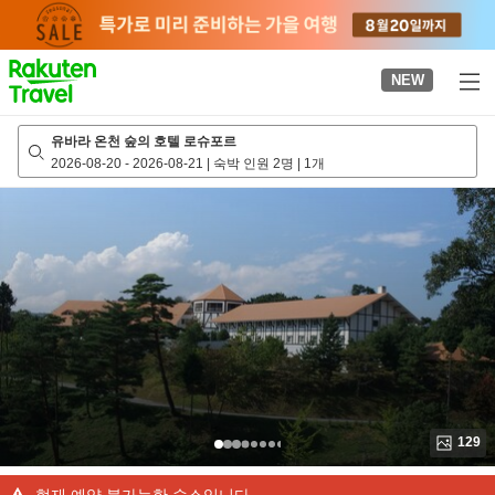
to
top
page
NEW
유바라 온천 숲의 호텔 로슈포르
2026-08-20
-
2026-08-21
|
숙박 인원 2명
|
1개
129
현재 예약 불가능한 숙소입니다.