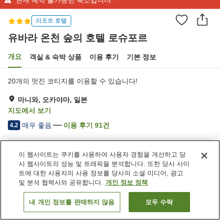
리조트 호텔
유바라 온천 숲의 호텔 로슈포르
개요
객실 & 숙박 상품
이용 후기
기본 정보
20개의 멋진 코티지를 이용할 수 있습니다!
마니와, 오카야마, 일본
지도에서 보기
매우 좋음
이용 후기
91
건
4.2
숙소 편의 시설/서비스
이 웹사이트는 쿠키를 사용하여 사용자 경험을 개선하고 당
사 웹사이트의 성능 및 트래픽을 분석합니다. 또한 당사 사이
주차장
사우나
트에 대한 사용자의 사용 정보를 당사의 소셜 미디어, 광고
레스토랑
자동판매기
및 분석 협력사와 공유합니다.
개인 정보 정책
내 개인 정보를 판매하지 않음
모두 수락
객실 보기
홈
일본
오카야마
마니와
유바라 온천 숲의 호텔 로슈포르