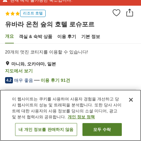
리조트 호텔
유바라 온천 숲의 호텔 로슈포르
개요
객실 & 숙박 상품
이용 후기
기본 정보
20개의 멋진 코티지를 이용할 수 있습니다!
마니와, 오카야마, 일본
지도에서 보기
매우 좋음
이용 후기
91
건
4.2
숙소 편의 시설/서비스
이 웹사이트는 쿠키를 사용하여 사용자 경험을 개선하고 당
사 웹사이트의 성능 및 트래픽을 분석합니다. 또한 당사 사이
주차장
사우나
트에 대한 사용자의 사용 정보를 당사의 소셜 미디어, 광고
레스토랑
자동판매기
및 분석 협력사와 공유합니다.
개인 정보 정책
내 개인 정보를 판매하지 않음
모두 수락
객실 보기
홈
일본
오카야마
마니와
유바라 온천 숲의 호텔 로슈포르