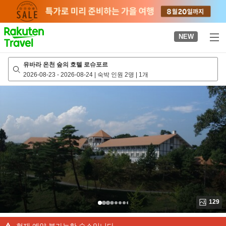
to
top
page
NEW
유바라 온천 숲의 호텔 로슈포르
2026-08-23
-
2026-08-24
|
숙박 인원 2명
|
1개
129
현재 예약 불가능한 숙소입니다.