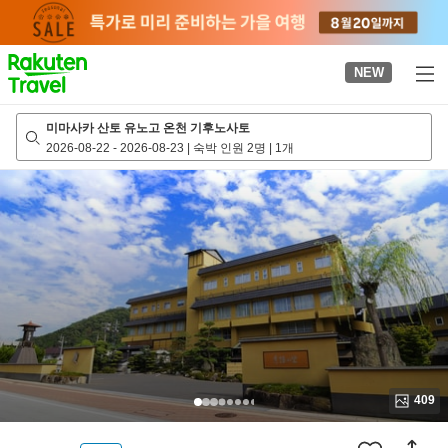
to
top
page
NEW
미마사카 산토 유노고 온천 기후노사토
2026-08-22
-
2026-08-23
|
숙박 인원 2명
|
1개
409