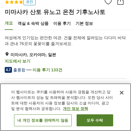
료칸
미마사카 산토 유노고 온천 기후노사토
개요
객실 & 숙박 상품
이용 후기
기본 정보
여성에게 인기있는 편안한 여관. 건물 전체에 깔려있는 다다미 바닥
과 관내 76곳의 꽃꽂이를 즐겨보세요.
미마사카, 오카야마, 일본
지도에서 보기
훌륭함
이용 후기
133
건
4.7
숙소 편의 시설/서비스
이 웹사이트는 쿠키를 사용하여 사용자 경험을 개선하고 당
송영 서비스
택배
사 웹사이트의 성능 및 트래픽을 분석합니다. 또한 당사 사이
모닝콜 서비스
특별식 - 알레르기
트에 대한 사용자의 사용 정보를 당사의 소셜 미디어, 광고
및 분석 협력사와 공유합니다.
개인 정보 정책
홈
일본
오카야마
미마사카
내 개인 정보를 판매하지 않음
모두 수락
객실 보기
미마사카 산토 유노고 온천 기후노사토