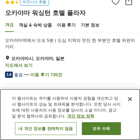
비즈니스 호텔
오카야마 워싱턴 호텔 플라자
개요
객실 & 숙박 상품
이용 후기
기본 정보
오카야마역에서 도보 5분 | 도심 지역의 멋진 한 부분인 호텔 뒤편의
거리
오카야마시, 오카야마, 일본
지도에서 보기
좋음
이용 후기
730
건
3.8
숙소 편의 시설/서비스
이 웹사이트는 쿠키를 사용하여 사용자 경험을 개선하고 당
스파 / 미용실
바
사 웹사이트의 성능 및 트래픽을 분석합니다. 또한 당사 사이
자동판매기
편의점
트에 대한 사용자의 사용 정보를 당사의 소셜 미디어, 광고
및 분석 협력사와 공유합니다.
개인 정보 정책
홈
일본
오카야마
오카야마시
오카야마 워싱턴 호텔 플라자
내 개인 정보를 판매하지 않음
모두 수락
객실 보기